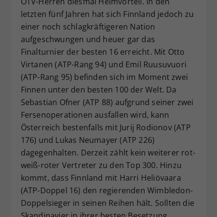
ÖTV-Herren diesmal Heimvorteil. In den
letzten fünf Jahren hat sich Finnland jedoch zu
einer noch schlagkräftigeren Nation
aufgeschwungen und heuer gar das
Finalturnier der besten 16 erreicht. Mit Otto
Virtanen (ATP-Rang 94) und Emil Ruusuvuori
(ATP-Rang 95) befinden sich im Moment zwei
Finnen unter den besten 100 der Welt. Da
Sebastian Ofner (ATP 88) aufgrund seiner zwei
Fersenoperationen ausfallen wird, kann
Österreich bestenfalls mit Jurij Rodionov (ATP
176) und Lukas Neumayer (ATP 226)
dagegenhalten. Derzeit zählt kein weiterer rot-
weiß-roter Vertreter zu den Top 300. Hinzu
kommt, dass Finnland mit Harri Heliövaara
(ATP-Doppel 16) den regierenden Wimbledon-
Doppelsieger in seinen Reihen hält. Sollten die
Skandinavier in ihrer besten Besetzung