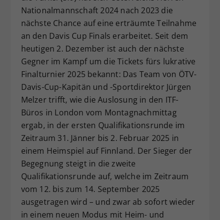
Nationalmannschaft 2024 nach 2023 die
Dieser Wert speichert Ihre Consent-
nächste Chance auf eine erträumte Teilnahme
Einstellungen. Unter anderem eine
zufällig generierte ID, für die
an den Davis Cup Finals erarbeitet. Seit dem
Zweck
historische Speicherung Ihrer
heutigen 2. Dezember ist auch der nächste
vorgenommen Einstellungen, falls der
Gegner im Kampf um die Tickets fürs lukrative
Webseiten-Betreiber dies eingestellt
Finalturnier 2025 bekannt: Das Team von ÖTV-
hat.
Davis-Cup-Kapitän und -Sportdirektor Jürgen
Melzer trifft, wie die Auslosung in den ITF-
Büros in London vom Montagnachmittag
ergab, in der ersten Qualifikationsrunde im
Zeitraum 31. Jänner bis 2. Februar 2025 in
einem Heimspiel auf Finnland. Der Sieger der
Begegnung steigt in die zweite
Qualifikationsrunde auf, welche im Zeitraum
vom 12. bis zum 14. September 2025
ausgetragen wird – und zwar ab sofort wieder
in einem neuen Modus mit Heim- und