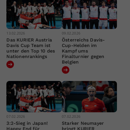
13.02.2026
09.02.2026
Das KURIER Austria
Österreichs Davis-
Davis Cup Team ist
Cup-Helden im
unter den Top 10 des
Kampf ums
Nationenrankings
Finalturnier gegen
Belgien
07.02.2026
07.02.2026
3:2-Sieg in Japan!
Starker Neumayer
Happy End für
bringt KURIER