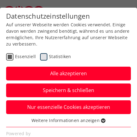
Zurück zur Newsübersicht
Datenschutzeinstellungen
Niederösterreichischer Tennisverband
Auf unserer Webseite werden Cookies verwendet. Einige
davon werden zwingend benötigt, während es uns andere
ermöglichen, Ihre Nutzererfahrung auf unserer Webseite
zu verbessern.
Davis Cup
Essenziell
Statistiken
Duell mit Finnland:
Lösbare Aufgabe für ÖTV-
Alle akzeptieren
Davis-Cup-Team
Speichern & schließen
Österreichs Herren gehen dennoch als
Nur essenzielle Cookies akzeptieren
Außenseiter in die Begegnung mit den
Skandinaviern.
Weitere Informationen anzeigen
Essenziell
Verfasst von: Manuel Wachta, 02.12.2024
Essenzielle Cookies werden für grundlegende
Powered by