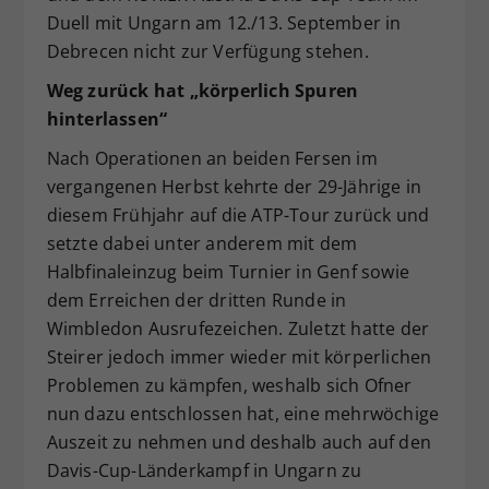
Duell mit Ungarn am 12./13. September in
Dieser Wert speichert Ihre Consent-
Debrecen nicht zur Verfügung stehen.
Einstellungen. Unter anderem eine
zufällig generierte ID, für die
Weg zurück hat „körperlich Spuren
Zweck
historische Speicherung Ihrer
hinterlassen“
vorgenommen Einstellungen, falls der
Webseiten-Betreiber dies eingestellt
Nach Operationen an beiden Fersen im
hat.
vergangenen Herbst kehrte der 29-Jährige in
diesem Frühjahr auf die ATP-Tour zurück und
setzte dabei unter anderem mit dem
Halbfinaleinzug beim Turnier in Genf sowie
dem Erreichen der dritten Runde in
Wimbledon Ausrufezeichen. Zuletzt hatte der
Steirer jedoch immer wieder mit körperlichen
Problemen zu kämpfen, weshalb sich Ofner
nun dazu entschlossen hat, eine mehrwöchige
Auszeit zu nehmen und deshalb auch auf den
Davis-Cup-Länderkampf in Ungarn zu