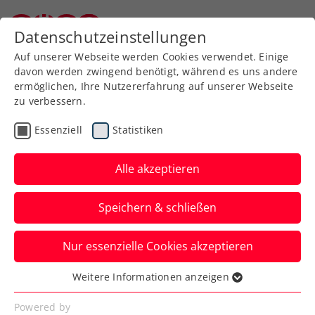
Zurück zur Newsübersicht
Datenschutzeinstellungen
Niederösterreichischer Tennisverband
Auf unserer Webseite werden Cookies verwendet. Einige
davon werden zwingend benötigt, während es uns andere
ermöglichen, Ihre Nutzererfahrung auf unserer Webseite
zu verbessern.
Davis Cup
Essenziell
Statistiken
Davis Cup: Ofner muss
für Länderkampf in
Alle akzeptieren
Ungarn absagen
Speichern & schließen
Das KURIER Austria Davis Cup Team muss
Nur essenzielle Cookies akzeptieren
ohne den Steirer auskommen, der eine
Pause benötigt.
Weitere Informationen anzeigen
Essenziell
Verfasst von: Presseaussendung / Redaktion, 27.08.2025
Essenzielle Cookies werden für grundlegende
Powered by