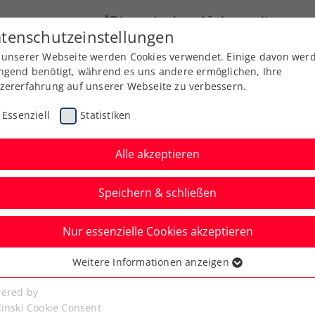
ÖTV
Landesverbände
News
tenschutzeinstellungen
 unserer Webseite werden Cookies verwendet. Einige davon wer
Ausbildung
Services
Über uns
Kreise
ngend benötigt, während es uns andere ermöglichen, Ihre
zererfahrung auf unserer Webseite zu verbessern.
Essenziell
Statistiken
Alle akzeptieren
Turnierbetreuungen
Speichern & schließen
Nur essenzielle Cookies akzeptieren
Weitere Informationen anzeigen
ssenziell
senzielle Cookies werden für grundlegende Funktionen der
ered by
bseite benötigt. Dadurch ist gewährleistet, dass die Webseite
linski Cookie Consent