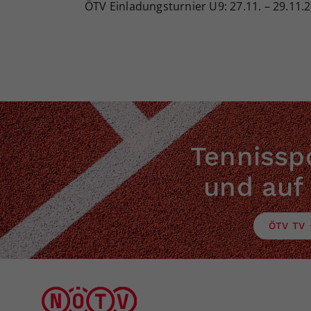
ÖTV Einladungsturnier U9: 27.11. – 29.11.2
Tennisspo
und auf
ÖTV TV