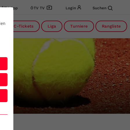
ÖTV App
ÖTV TV
Login
Suchen
den
DC-Tickets
Liga
Turniere
Rangliste