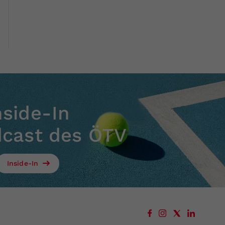
nside-In
dcast des ÖTV
Inside-In