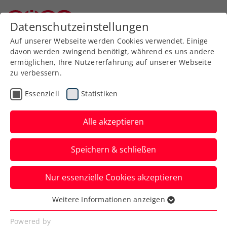
Datenschutzeinstellungen
Niederösterreichischer Tennisverband
Auf unserer Webseite werden Cookies verwendet. Einige
davon werden zwingend benötigt, während es uns andere
ermöglichen, Ihre Nutzererfahrung auf unserer Webseite
zu verbessern.
Übungsleiterausbildung in
Essenziell
Statistiken
NÖ
Alle akzeptieren
Speichern & schließen
Nur essenzielle Cookies akzeptieren
Weitere Informationen anzeigen
Spezialmodule Tennis (Sportzentrum
Essenziell
St. Pölten)
Essenzielle Cookies werden für grundlegende
Powered by