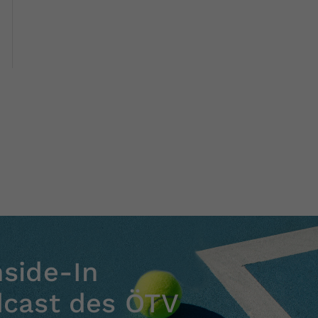
nside-In
dcast des ÖTV