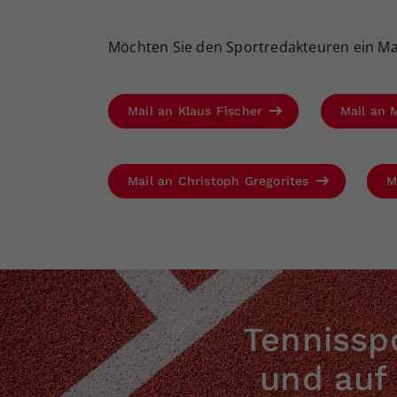
Möchten Sie den Sportredakteuren ein Mai
Mail an Klaus Fischer
Mail an 
Mail an Christoph Gregorites
M
Tennisspo
und auf