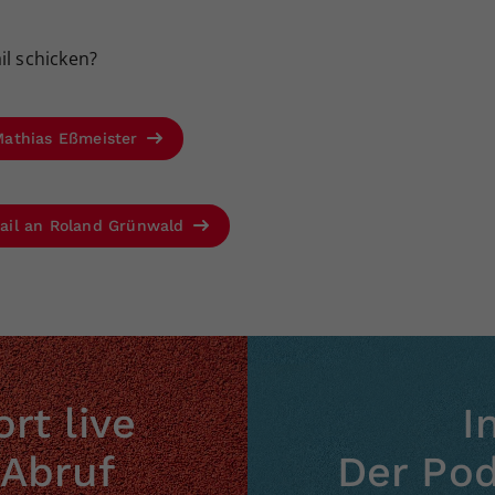
Zweck
generierte ID, für die historische Speicherung
Ihrer vorgenommen Einstellungen, falls der
Webseiten-Betreiber dies eingestellt hat.
l schicken?
Mathias Eßmeister
ail an Roland Grünwald
rt live
I
 Abruf
Der Po