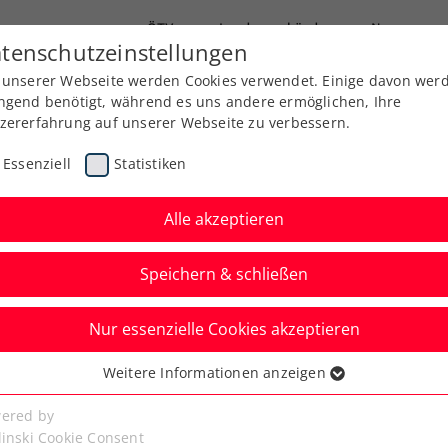
ÖTV
Landesverbände
News
tenschutzeinstellungen
 unserer Webseite werden Cookies verwendet. Einige davon wer
Ausbildung
Services
Über uns
Kreise
ngend benötigt, während es uns andere ermöglichen, Ihre
zererfahrung auf unserer Webseite zu verbessern.
Essenziell
Statistiken
Alle akzeptieren
ERVICE - Pressekontak
Speichern & schließen
Nur essenzielle Cookies akzeptieren
Weitere Informationen anzeigen
ssenziell
senzielle Cookies werden für grundlegende Funktionen der
ered by
bseite benötigt. Dadurch ist gewährleistet, dass die Webseite
linski Cookie Consent