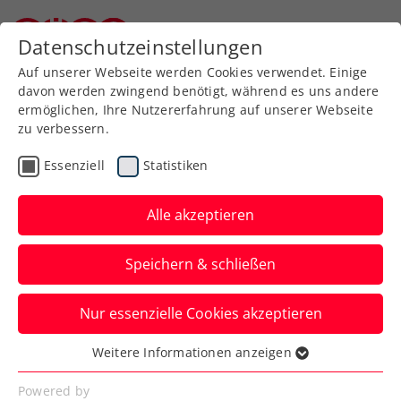
Datenschutzeinstellungen
Niederösterreichischer Tennisverband
Auf unserer Webseite werden Cookies verwendet. Einige
davon werden zwingend benötigt, während es uns andere
ermöglichen, Ihre Nutzererfahrung auf unserer Webseite
Allgemeine
Klasse
zu verbessern.
Jugend
Essenziell
Statistiken
SeniorInnen
Alle akzeptieren
Speichern & schließen
Meisterschaft wählen
Nur essenzielle Cookies akzeptieren
Weitere Informationen anzeigen
Essenziell
Essenzielle Cookies werden für grundlegende
Niederösterreichische Landesmeisterschaft 2026 /
Powered by