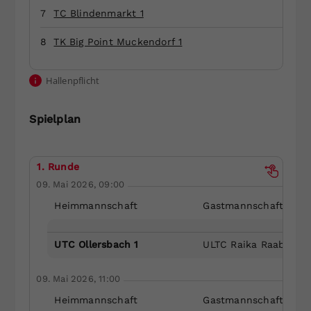
7
TC Blindenmarkt 1
Dieser Wert speichert Ihre Consent-
Einstellungen. Unter anderem eine
8
TK Big Point Muckendorf 1
zufällig generierte ID, für die
Zweck
historische Speicherung Ihrer
vorgenommen Einstellungen, falls der
Hallenpflicht
Webseiten-Betreiber dies eingestellt
hat.
Spielplan
1. Runde
09. Mai 2026, 09:00
Heimmannschaft
Gastmannschaft
UTC Ollersbach 1
ULTC Raika Raabs 1
09. Mai 2026, 11:00
Heimmannschaft
Gastmannschaft