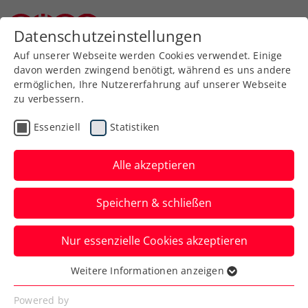
Datenschutzeinstellungen
Niederösterreichischer Tennisverband
Auf unserer Webseite werden Cookies verwendet. Einige
davon werden zwingend benötigt, während es uns andere
ermöglichen, Ihre Nutzererfahrung auf unserer Webseite
zu verbessern.
Herzlich willkommen im
Essenziell
Statistiken
NÖTV-Kreis Nordwest
Alle akzeptieren
Speichern & schließen
Nur essenzielle Cookies akzeptieren
Weitere Informationen anzeigen
Saison 2026
Essenziell
Essenzielle Cookies werden für grundlegende
Powered by
Falsche Eingabe Spielberichte: