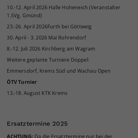
10.-12. April 2026 Halle Hoheneich (Veranstalter
Dieser Wert speichert Ihre Consent-
Einstellungen. Unter anderem eine
1.SVg. Gmünd)
zufällig generierte ID, für die
23.-26. April 2026Furth bei Göttweig
Zweck
historische Speicherung Ihrer
vorgenommen Einstellungen, falls der
30. April - 3. 2026 Mai Rohrendorf
Webseiten-Betreiber dies eingestellt
hat.
8.-12. Juli 2026 Kirchberg am Wagram
Weitere geplante Turniere Doppel:
Emmersdorf, Krems Süd und Wachau Open
ÖTV Turnier
13.-18. August KTK Krems
Ersatztermine 2025
ACHTUNG:
Da die Ersatztermine nur bei der