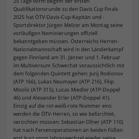
25 Tage vorm Beginn der ersten
Dieser Wert speichert Ihre Consent-
Qualifikationsrunde zu den Davis Cup Finals
Einstellungen. Unter anderem eine
2025 hat ÖTV-Davis-Cup-Kapitän und -
zufällig generierte ID, für die
Sportdirektor Jürgen Melzer am Montag seine
Zweck
historische Speicherung Ihrer
vorläufigen Nominierungen offiziell
vorgenommen Einstellungen, falls der
bekanntgeben müssen. Österreichs Herren-
Webseiten-Betreiber dies eingestellt
hat.
Nationalmannschaft wird in den Länderkampf
gegen Finnland am 31. Jänner und 1. Februar
im Multiversum Schwechat voraussichtlich mit
dem folgenden Quintett gehen: Jurij Rodionov
(ATP 166), Lukas Neumayer (ATP 216), Filip
Misolic (ATP 315), Lucas Miedler (ATP-Doppel
46) und Alexander Erler (ATP-Doppel 41).
Einzig auf die rot-weiß-rote Nummer eins
werden die ÖTV-Herren, so wie befürchtet,
verzichten müssen: Sebastian Ofner (ATP 110)
hat nach Fersenoperationen an beiden Füßen
erst kurz vorm Jahreswechsel wieder seine