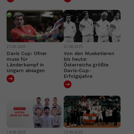
27.08.2025
22.08.2025
Davis Cup: Ofner
Von den Musketieren
muss für
bis heute:
Länderkampf in
Österreichs größte
Ungarn absagen
Davis-Cup-
Erfolgsjahre
14.08.2025
12.06.2025