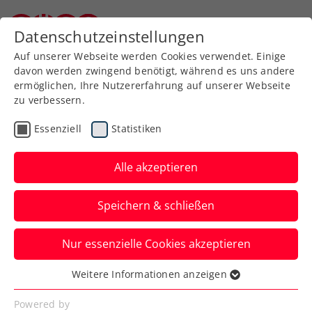
Zurück zur Newsübersicht
Datenschutzeinstellungen
Niederösterreichischer Tennisverband
Auf unserer Webseite werden Cookies verwendet. Einige
davon werden zwingend benötigt, während es uns andere
ermöglichen, Ihre Nutzererfahrung auf unserer Webseite
zu verbessern.
Davis Cup
Essenziell
Statistiken
Davis Cup: Österreich
gegen Finnland in
Alle akzeptieren
stärkstmöglicher
Speichern & schließen
Besetzung
Nur essenzielle Cookies akzeptieren
Jurij Rodionov, Lukas Neumayer, Filip
Misolic, Lucas Miedler und Alexander
Weitere Informationen anzeigen
Essenziell
Erler bilden das ÖTV-Team.
Essenzielle Cookies werden für grundlegende
Powered by