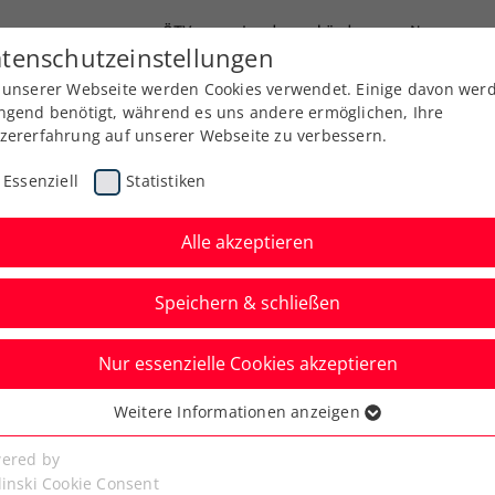
ÖTV
Landesverbände
News
tenschutzeinstellungen
 unserer Webseite werden Cookies verwendet. Einige davon wer
Ausbildung
Services
Über uns
Kreise
ngend benötigt, während es uns andere ermöglichen, Ihre
zererfahrung auf unserer Webseite zu verbessern.
Essenziell
Statistiken
Alle akzeptieren
Speichern & schließen
Nur essenzielle Cookies akzeptieren
reich – Finnland live
Weitere Informationen anzeigen
ssenziell
+ und ÖTV TV
senzielle Cookies werden für grundlegende Funktionen der
ered by
bseite benötigt. Dadurch ist gewährleistet, dass die Webseite
linski Cookie Consent