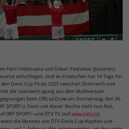
Zweck
generierte ID, für die historische Speicherung
Ihrer vorgenommen Einstellungen, falls der
Webseiten-Betreiber dies eingestellt hat.
en Harri Heliövaara und Oskari Paldanius (Junioren)
bourne aufschlagen, sind es inzwischen nur 14 Tage hin
u den Davis Cup Finals 2025 zwischen Österreich und
artet die Liveübertragung aus dem Multiversum
egegnungen beim Official Draw am Donnerstag, den 30.
ORF SPORT+). Denn seit dieser Woche steht nun fest,
auf ORF SPORT+ und ÖTV TV (auf
www.oetv.tv
)
ei, wenn die Mannen von ÖTV-Davis-Cup-Kapitän und -
änner und 1. Februar alles geben werden, um ihre erste