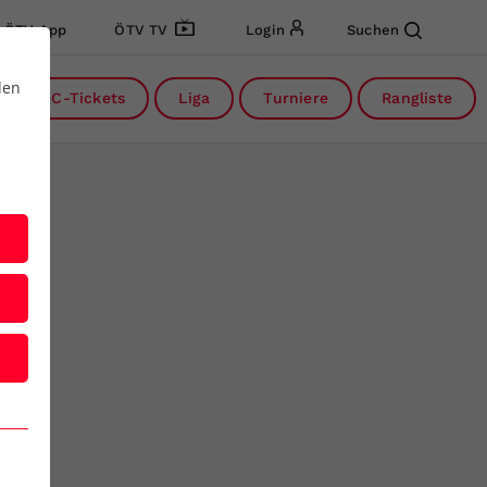
ÖTV App
ÖTV TV
Login
Suchen
den
DC-Tickets
Liga
Turniere
Rangliste