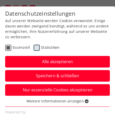
Zurück zur Newsübersicht
Datenschutzeinstellungen
Niederösterreichischer Tennisverband
Auf unserer Webseite werden Cookies verwendet. Einige
davon werden zwingend benötigt, während es uns andere
ermöglichen, Ihre Nutzererfahrung auf unserer Webseite
zu verbessern.
Davis Cup
ATP
WTA
ITF
Essenziell
Statistiken
Verbands-Info
Billie Jean King Cup
Alle akzeptieren
Schweda im KURIER TV
Speichern & schließen
SPORT Talk: „Man muss
die ITF in die Pflicht
Nur essenzielle Cookies akzeptieren
nehmen“
Weitere Informationen anzeigen
Essenziell
Der ÖTV-Geschäftsführer Wirtschaft zieht
Essenzielle Cookies werden für grundlegende
Powered by