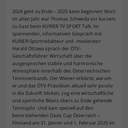
Dieser Wert speichert Ihre Consent-
2024 geht zu Ende – 2025 kann beginnen! Noch
Einstellungen. Unter anderem eine
im alten Jahr war Thomas Schweda vor kurzem
zufällig generierte ID, für die
Zweck
historische Speicherung Ihrer
zu Gast beim KURIER TV SPORT Talk. Im
vorgenommen Einstellungen, falls der
spannenden, informativen Gespräch mit
Webseiten-Betreiber dies eingestellt
KURIER-Sportredakteur und -moderator
hat.
Harald Ottawa sprach der ÖTV-
Geschäftsführer Wirtschaft über die
ausgesprochen stabile und harmonische
Atmosphäre innerhalb des Österreichischen
Tennisverbands. Der Wiener erklärte, warum
er und das ÖTV-Präsidium aktuell sehr positiv
in die Zukunft blicken, zog eine wirtschaftliche
und sportliche Bilanz übers zu Ende gehende
Tennisjahr. Und kam speziell auf den
bevorstehenden Davis Cup Österreich –
Finnland am 31. Jänner und 1. Februar 2025 im