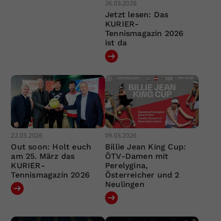
26.03.2026
Jetzt lesen: Das
KURIER-
Tennismagazin 2026
ist da
22.03.2026
09.03.2026
Out soon: Holt euch
Billie Jean King Cup:
am 25. März das
ÖTV-Damen mit
KURIER-
Perelygina,
Tennismagazin 2026
Österreicher und 2
Neulingen