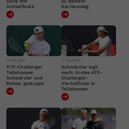
Serie mit
zu bestem
Achtelfinale
Karrieresieg
20.04.2024
17.04.2024
ATP-Challenger
Schwärzler legt
Tallahassee:
nach: Erstes ATP-
Schwärzler und
Challenger-
Melzer gestoppt
Viertelfinale in
Tallahassee