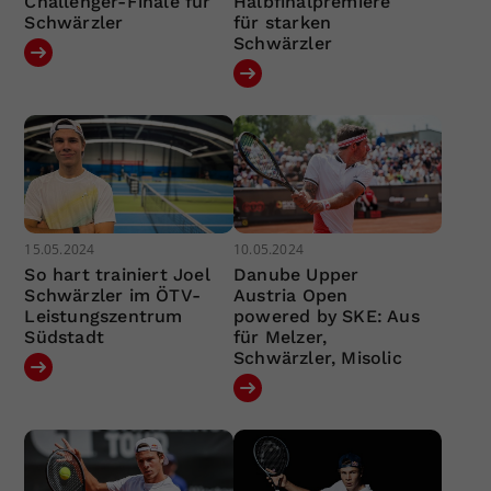
Challenger-Finale für
Halbfinalpremiere
Schwärzler
für starken
Schwärzler
15.05.2024
10.05.2024
So hart trainiert Joel
Danube Upper
Schwärzler im ÖTV-
Austria Open
Leistungszentrum
powered by SKE: Aus
Südstadt
für Melzer,
Schwärzler, Misolic