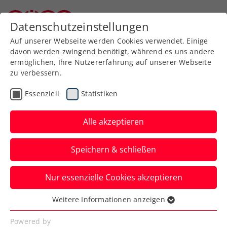
Zurück zur Newsübersicht
Datenschutzeinstellungen
Niederösterreichischer Tennisverband
Auf unserer Webseite werden Cookies verwendet. Einige
davon werden zwingend benötigt, während es uns andere
ermöglichen, Ihre Nutzererfahrung auf unserer Webseite
zu verbessern.
Turniere
ATP
Essenziell
Statistiken
Krönung in Skopje
gelungen: Schwärzler holt
Alle akzeptieren
1. ATP-Challenger-Titel
Speichern & schließen
Der ÖTV-Youngster gewinnt auch das
Nur essenzielle Cookies akzeptieren
Finale und zieht damit bereits unter die
Top 400 der Welt ein.
Weitere Informationen anzeigen
Essenziell
Verfasst von: Manuel Wachta, 25.05.2024
Essenzielle Cookies werden für grundlegende
Powered by