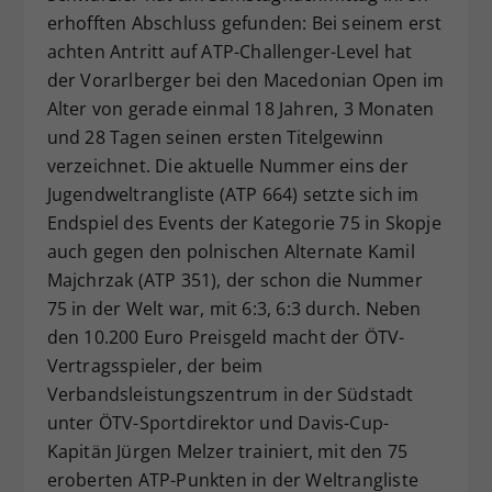
erhofften Abschluss gefunden: Bei seinem erst
Dieser Wert speichert Ihre Consent-
achten Antritt auf ATP-Challenger-Level hat
Einstellungen. Unter anderem eine
zufällig generierte ID, für die
der Vorarlberger bei den Macedonian Open im
Zweck
historische Speicherung Ihrer
Alter von gerade einmal 18 Jahren, 3 Monaten
vorgenommen Einstellungen, falls der
und 28 Tagen seinen ersten Titelgewinn
Webseiten-Betreiber dies eingestellt
verzeichnet. Die aktuelle Nummer eins der
hat.
Jugendweltrangliste (ATP 664) setzte sich im
Endspiel des Events der Kategorie 75 in Skopje
auch gegen den polnischen Alternate Kamil
Majchrzak (ATP 351), der schon die Nummer
75 in der Welt war, mit 6:3, 6:3 durch. Neben
den 10.200 Euro Preisgeld macht der ÖTV-
Vertragsspieler, der beim
Verbandsleistungszentrum in der Südstadt
unter ÖTV-Sportdirektor und Davis-Cup-
Kapitän Jürgen Melzer trainiert, mit den 75
eroberten ATP-Punkten in der Weltrangliste