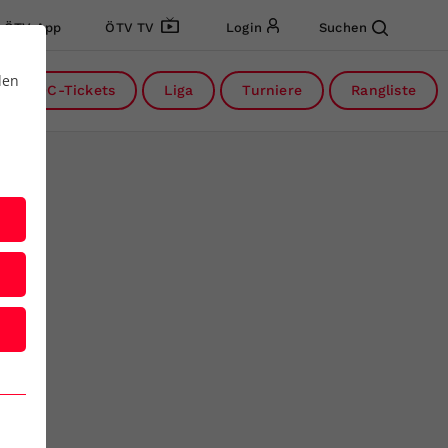
ÖTV App
ÖTV TV
Login
Suchen
den
DC-Tickets
Liga
Turniere
Rangliste