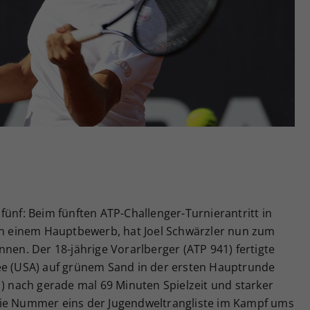
Zweck
generierte ID, für die historische Speicherung
Ihrer vorgenommen Einstellungen, falls der
Webseiten-Betreiber dies eingestellt hat.
fünf: Beim fünften ATP-Challenger-Turnierantritt in
 in einem Hauptbewerb, hat Joel Schwärzler nun zum
nnen. Der 18-jährige Vorarlberger (ATP 941) fertigte
ee (USA) auf grünem Sand in der ersten Hauptrunde
1) nach gerade mal 69 Minuten Spielzeit und starker
ft die Nummer eins der Jugendweltrangliste im Kampf ums