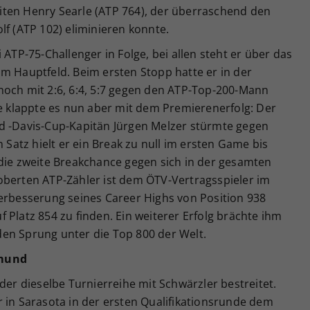
Briten Henry Searle (ATP 764), der überraschend den
lf (ATP 102) eliminieren konnte.
 ATP-75-Challenger in Folge, bei allen steht er über das
m Hauptfeld. Beim ersten Stopp hatte er in der
noch mit 2:6, 6:4, 5:7 gegen den ATP-Top-200-Mann
ee klappte es nun aber mit dem Premierenerfolg: Der
d -Davis-Cup-Kapitän Jürgen Melzer stürmte gegen
n Satz hielt er ein Break zu null im ersten Game bis
 die zweite Breakchance gegen sich in der gesamten
oberten ATP-Zähler ist dem ÖTV-Vertragsspieler im
Verbesserung seines Career Highs von Position 938
auf Platz 854 zu finden. Ein weiterer Erfolg brächte ihm
en Sprung unter die Top 800 der Welt.
dmund
der dieselbe Turnierreihe mit Schwärzler bestreitet.
 in Sarasota in der ersten Qualifikationsrunde dem