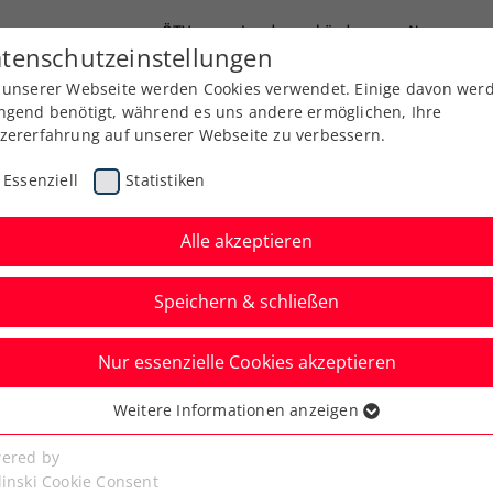
ÖTV
Landesverbände
News
tenschutzeinstellungen
 unserer Webseite werden Cookies verwendet. Einige davon wer
Ausbildung
Services
Über uns
Kreise
ngend benötigt, während es uns andere ermöglichen, Ihre
zererfahrung auf unserer Webseite zu verbessern.
Essenziell
Statistiken
Alle akzeptieren
Speichern & schließen
Nur essenzielle Cookies akzeptieren
ler feiert in
Weitere Informationen anzeigen
ssenziell
 ATP-Challenger-
senzielle Cookies werden für grundlegende Funktionen der
ered by
bseite benötigt. Dadurch ist gewährleistet, dass die Webseite
linski Cookie Consent