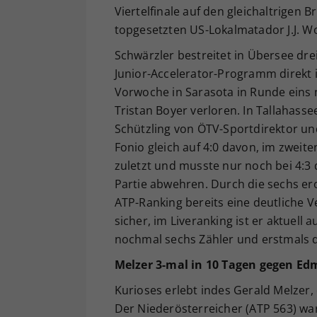
Viertelfinale auf den gleichaltrigen 
topgesetzten US-Lokalmatador J.J. Wo
Schwärzler bestreitet in Übersee drei
Junior-Accelerator-Programm direkt i
Vorwoche in Sarasota in Runde eins 
Tristan Boyer verloren. In Tallahass
Schützling von ÖTV-Sportdirektor un
Fonio gleich auf 4:0 davon, im zweite
zuletzt und musste nur noch bei 4:3
Partie abwehren. Durch die sechs er
ATP-Ranking bereits eine deutliche 
sicher, im Liveranking ist er aktuell 
nochmal sechs Zähler und erstmals d
Melzer 3-mal in 10 Tagen gegen E
Kurioses erlebt indes Gerald Melzer, 
Der Niederösterreicher (ATP 563) war