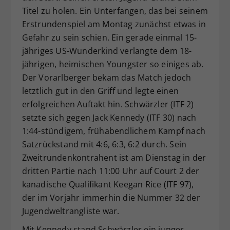
Titel zu holen. Ein Unterfangen, das bei seinem
Dieser Wert speichert Ihre Consent-
Erstrundenspiel am Montag zunächst etwas in
Einstellungen. Unter anderem eine
zufällig generierte ID, für die
Gefahr zu sein schien. Ein gerade einmal 15-
Zweck
historische Speicherung Ihrer
jähriges US-Wunderkind verlangte dem 18-
vorgenommen Einstellungen, falls der
jährigen, heimischen Youngster so einiges ab.
Webseiten-Betreiber dies eingestellt
Der Vorarlberger bekam das Match jedoch
hat.
letztlich gut in den Griff und legte einen
erfolgreichen Auftakt hin. Schwärzler (ITF 2)
setzte sich gegen Jack Kennedy (ITF 30) nach
1:44-stündigem, frühabendlichem Kampf nach
Satzrückstand mit 4:6, 6:3, 6:2 durch. Sein
Zweitrundenkontrahent ist am Dienstag in der
dritten Partie nach 11:00 Uhr auf Court 2 der
kanadische Qualifikant Keegan Rice (ITF 97),
der im Vorjahr immerhin die Nummer 32 der
Jugendweltrangliste war.
Mit Kennedy stand Schwärzler ein junger