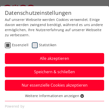
Zurück zur Newsübersicht
Datenschutzeinstellungen
Niederösterreichischer Tennisverband
Auf unserer Webseite werden Cookies verwendet. Einige
davon werden zwingend benötigt, während es uns andere
ermöglichen, Ihre Nutzererfahrung auf unserer Webseite
zu verbessern.
Turniere
Kids & Jugend
ITF
Essenziell
Statistiken
French Open: Schwärzler
dreht Auftaktspiel gegen
Alle akzeptieren
Wunderkind
Speichern & schließen
Ein erst 15-jähriges Ausnahmetalent
Nur essenzielle Cookies akzeptieren
verlangt dem ÖTV-Youngster in Paris eine
Menge ab.
Weitere Informationen anzeigen
Essenziell
Verfasst von: Manuel Wachta, 03.06.2024
Essenzielle Cookies werden für grundlegende
Powered by