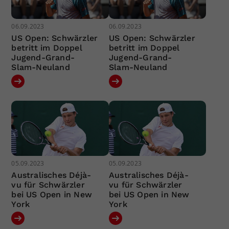
06.09.2023
06.09.2023
US Open: Schwärzler
US Open: Schwärzler
betritt im Doppel
betritt im Doppel
Jugend-Grand-
Jugend-Grand-
Slam-Neuland
Slam-Neuland
05.09.2023
05.09.2023
Australisches Déjà-
Australisches Déjà-
vu für Schwärzler
vu für Schwärzler
bei US Open in New
bei US Open in New
York
York