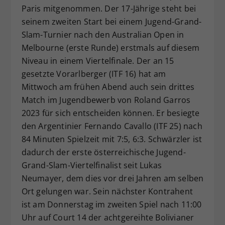
Paris mitgenommen. Der 17-Jährige steht bei
Dieser Wert speichert Ihre Consent-
seinem zweiten Start bei einem Jugend-Grand-
Einstellungen. Unter anderem eine
zufällig generierte ID, für die
Slam-Turnier nach den Australian Open in
Zweck
historische Speicherung Ihrer
Melbourne (erste Runde) erstmals auf diesem
vorgenommen Einstellungen, falls der
Niveau in einem Viertelfinale. Der an 15
Webseiten-Betreiber dies eingestellt
gesetzte Vorarlberger (ITF 16) hat am
hat.
Mittwoch am frühen Abend auch sein drittes
Match im Jugendbewerb von Roland Garros
2023 für sich entscheiden können. Er besiegte
den Argentinier Fernando Cavallo (ITF 25) nach
84 Minuten Spielzeit mit 7:5, 6:3. Schwärzler ist
dadurch der erste österreichische Jugend-
Grand-Slam-Viertelfinalist seit Lukas
Neumayer, dem dies vor drei Jahren am selben
Ort gelungen war. Sein nächster Kontrahent
ist am Donnerstag im zweiten Spiel nach 11:00
Uhr auf Court 14 der achtgereihte Bolivianer