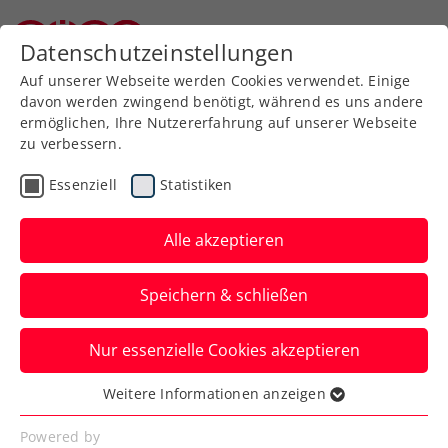
Zurück zur Newsübersicht
Datenschutzeinstellungen
Niederösterreichischer Tennisverband
Auf unserer Webseite werden Cookies verwendet. Einige
davon werden zwingend benötigt, während es uns andere
ermöglichen, Ihre Nutzererfahrung auf unserer Webseite
zu verbessern.
Turniere
Kids & Jugend
ITF
Essenziell
Statistiken
French Open: Erfolgslauf
geht weiter – Schwärzler
Alle akzeptieren
im Paris-Viertelfinale
Speichern & schließen
Die große ÖTV-Nachwuchshoffnung
Nur essenzielle Cookies akzeptieren
gewinnt auch die dritte Partie im Roland-
Garros-Jugendbewerb.
Weitere Informationen anzeigen
Essenziell
Verfasst von: Manuel Wachta, 07.06.2023
Essenzielle Cookies werden für grundlegende
Powered by