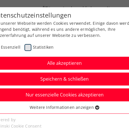
ÖTV
Landesverbände
News
tenschutzeinstellungen
 unserer Webseite werden Cookies verwendet. Einige davon wer
Ausbildung
Services
Über uns
Kreise
ngend benötigt, während es uns andere ermöglichen, Ihre
zererfahrung auf unserer Webseite zu verbessern.
Essenziell
Statistiken
Alle akzeptieren
Speichern & schließen
Nur essenzielle Cookies akzeptieren
Schwärzler nimmt auch
Weitere Informationen anzeigen
ssenziell
Halbfinale in Paris!
senzielle Cookies werden für grundlegende Funktionen der
ered by
bseite benötigt. Dadurch ist gewährleistet, dass die Webseite
linski Cookie Consent