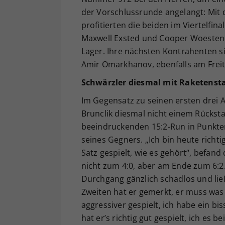
der Vorschlussrunde angelangt: Mit 
profitierten die beiden im Viertelfin
Maxwell Exsted und Cooper Woestend
Lager. Ihre nächsten Kontrahenten 
Amir Omarkhanov, ebenfalls am Freit
Schwärzler diesmal mit Raketenst
Im Gegensatz zu seinen ersten drei A
Brunclik diesmal nicht einem Rückst
beeindruckenden 15:2-Run in Punkten
seines Gegners. „Ich bin heute richt
Satz gespielt, wie es gehört“, befan
nicht zum 4:0, aber am Ende zum 6:2. 
Durchgang gänzlich schadlos und ließ
Zweiten hat er gemerkt, er muss wa
aggressiver gespielt, ich habe ein b
hat er’s richtig gut gespielt, ich es 