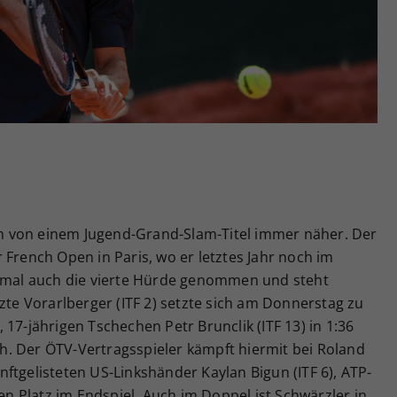
Zweck
generierte ID, für die historische Speicherung
Ihrer vorgenommen Einstellungen, falls der
Webseiten-Betreiber dies eingestellt hat.
 von einem Jugend-Grand-Slam-Titel immer näher. Der
 French Open in Paris, wo er letztes Jahr noch im
esmal auch die vierte Hürde genommen und steht
tzte Vorarlberger (ITF 2) setzte sich am Donnerstag zu
17-jährigen Tschechen Petr Brunclik (ITF 13) in 1:36
rch. Der ÖTV-Vertragsspieler kämpft hiermit bei Roland
ftgelisteten US-Linkshänder Kaylan Bigun (ITF 6), ATP-
 Platz im Endspiel. Auch im Doppel ist Schwärzler in