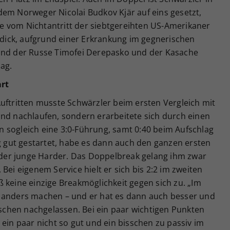
dem Norweger Nicolai Budkov Kjär auf eins gesetzt,
ale vom Nichtantritt der siebtgereihten US-Amerikaner
ick, aufgrund einer Erkrankung im gegnerischen
sind der Russe Timofei Derepasko und der Kasache
ag.
art
uftritten musste Schwärzler beim ersten Vergleich mit
and nachlaufen, sondern erarbeitete sich durch einen
 sogleich eine 3:0-Führung, samt 0:40 beim Aufschlag
ig gut gestartet, habe es dann auch den ganzen ersten
d der junge Harder. Das Doppelbreak gelang ihm zwar
Bei eigenem Service hielt er sich bis 2:2 im zweiten
 keine einzige Breakmöglichkeit gegen sich zu. „Im
s anders machen – und er hat es dann auch besser und
isschen nachgelassen. Bei ein paar wichtigen Punkten
bei ein paar nicht so gut und ein bisschen zu passiv im