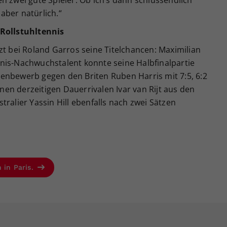
n zwei gute Spieler. Ob ich’s dann schlussendlich
 aber natürlich.“
 Rollstuhltennis
zt bei Roland Garros seine Titelchancen: Maximilian
nis-Nachwuchstalent konnte seine Halbfinalpartie
enbewerb gegen den Briten Ruben Harris mit 7:5, 6:2
einen derzeitigen Dauerrivalen Ivar van Rijt aus den
ralier Yassin Hill ebenfalls nach zwei Sätzen
 in Paris.