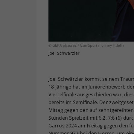
© GEPA pictures / Icon Sport / Johnny Fidelin
Joel Schwärzler
Joel Schwärzler kommt seinem Traum
18-Jährige hat im Juniorenbewerb der
Viertelfinale ausgeschieden war, di
bereits im Semifinale. Der zweitgese
Mittag gegen den auf zehntgereihten, 
Stunden Spielzeit mit 6:2, 7:6 (6) du
Garros 2024 am Freitag gegen den fün
Nummer 972 bei den Herren, um einen