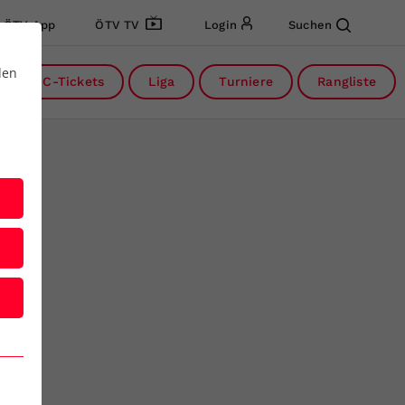
ÖTV App
ÖTV TV
Login
Suchen
den
DC-Tickets
Liga
Turniere
Rangliste