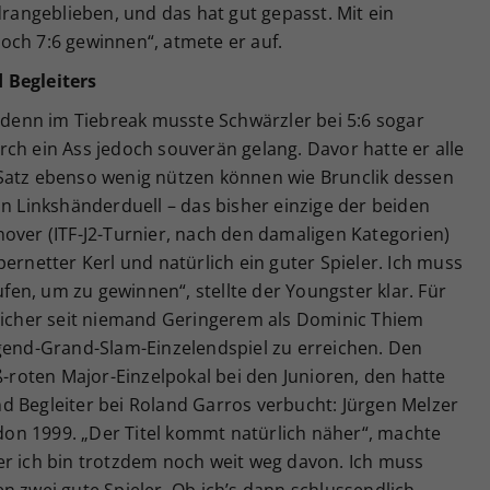
drangeblieben, und das hat gut gepasst. Mit ein
och 7:6 gewinnen“, atmete er auf.
 Begleiters
enn im Tiebreak musste Schwärzler bei 5:6 sogar
ch ein Ass jedoch souverän gelang. Davor hatte er alle
Satz ebenso wenig nützen können wie Brunclik dessen
in Linkshänderduell – das bisher einzige der beiden
over (ITF-J2-Turnier, nach den damaligen Kategorien)
supernetter Kerl und natürlich ein guter Spieler. Ich muss
en, um zu gewinnen“, stellte der Youngster klar. Für
reicher seit niemand Geringerem als Dominic Thiem
ugend-Grand-Slam-Einzelendspiel zu erreichen. Den
ß-roten Major-Einzelpokal bei den Junioren, den hatte
d Begleiter bei Roland Garros verbucht: Jürgen Melzer
on 1999. „Der Titel kommt natürlich näher“, machte
er ich bin trotzdem noch weit weg davon. Ich muss