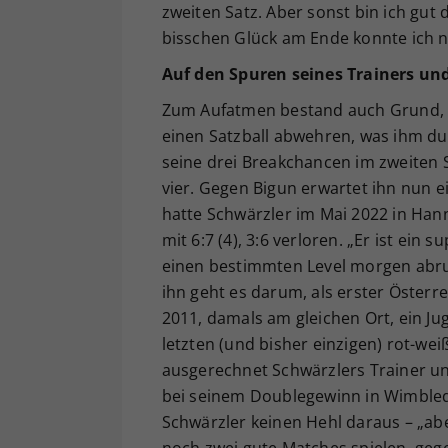
zweiten Satz. Aber sonst bin ich gut 
bisschen Glück am Ende konnte ich n
Auf den Spuren seines Trainers und
Zum Aufatmen bestand auch Grund, d
einen Satzball abwehren, was ihm dur
seine drei Breakchancen im zweiten 
vier. Gegen Bigun erwartet ihn nun e
hatte Schwärzler im Mai 2022 in Hann
mit 6:7 (4), 3:6 verloren. „Er ist ein 
einen bestimmten Level morgen abruf
ihn geht es darum, als erster Öster
2011, damals am gleichen Ort, ein J
letzten (und bisher einzigen) rot-wei
ausgerechnet Schwärzlers Trainer un
bei seinem Doublegewinn in Wimbled
Schwärzler keinen Hehl daraus – „ab