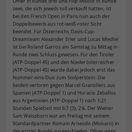
Ofner in Runde drei und Filip Misolic in Runde
Dieser Wert speichert Ihre Consent-
zwei, die sich jeweils toll verkauft hatten, ist
Einstellungen. Unter anderem eine
bei den French Open in Paris nun auch der
zufällig generierte ID, für die
Doppelbewerb aus rot-weiß-roter Sicht
Zweck
historische Speicherung Ihrer
beendet. Für Österreichs Davis-Cup-
vorgenommen Einstellungen, falls der
Dreamteam Alexander Erler und Lucas Miedler
Webseiten-Betreiber dies eingestellt
hat.
ist bei Roland Garros am Samstag zu Mittag in
Runde zwei Schluss gewesen. Für den Tiroler
(ATP-Doppel 45) und den Niederösterreicher
(ATP-Doppel 45) wurde dabei jedoch erst das
Nummer-eins-Duo zum Stolperstein: Die
beiden verloren gegen Marcel Granollers aus
Spanien (ATP-Doppel 1) und Horacio Zeballos
aus Argentinien (ATP-Doppel 1) nach 1:21
Stunden Spielzeit mit 6:7 (3), 2:6. Der Wiener
Sam Weissborn war am Freitag mit seinem
Standardpartner Romain Arneodo (Monaco) in
der ersten Runde ausgeschieden. Ofner wäre