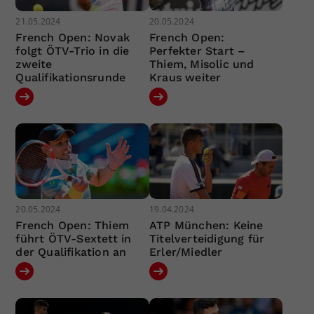
21.05.2024
20.05.2024
French Open: Novak
French Open:
folgt ÖTV-Trio in die
Perfekter Start –
zweite
Thiem, Misolic und
Qualifikationsrunde
Kraus weiter
20.05.2024
19.04.2024
French Open: Thiem
ATP München: Keine
führt ÖTV-Sextett in
Titelverteidigung für
der Qualifikation an
Erler/Miedler