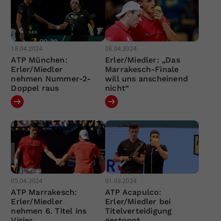
18.04.2024
06.04.2024
ATP München:
Erler/Miedler: „Das
Erler/Miedler
Marrakesch-Finale
nehmen Nummer-2-
will uns anscheinend
Doppel raus
nicht“
05.04.2024
01.03.2024
ATP Marrakesch:
ATP Acapulco:
Erler/Miedler
Erler/Miedler bei
nehmen 6. Titel ins
Titelverteidigung
Visier
gestoppt