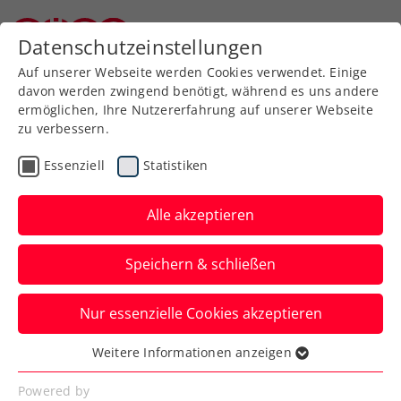
Zurück zur Newsübersicht
Datenschutzeinstellungen
Niederösterreichischer Tennisverband
Auf unserer Webseite werden Cookies verwendet. Einige
davon werden zwingend benötigt, während es uns andere
ermöglichen, Ihre Nutzererfahrung auf unserer Webseite
zu verbessern.
Turniere
ATP
Essenziell
Statistiken
French Open:
Erler/Miedler erst vom
Alle akzeptieren
Nummer-1-Doppel
Speichern & schließen
gestoppt
Nur essenzielle Cookies akzeptieren
Das ÖTV-Duo schlägt sich beim Grand-
Slam-Event in Paris aber auch dabei
Weitere Informationen anzeigen
Essenziell
streckenweise gut.
Essenzielle Cookies werden für grundlegende
Powered by