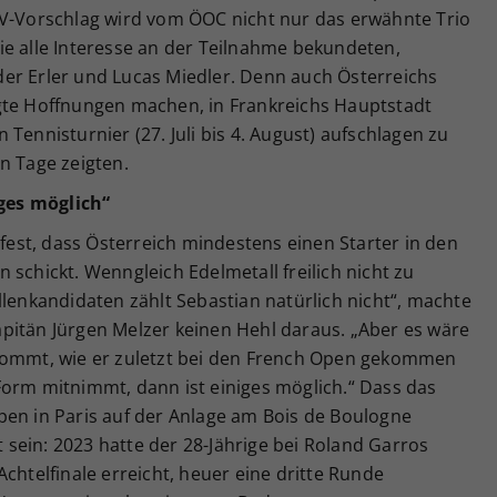
TV-Vorschlag wird vom ÖOC nicht nur das erwähnte Trio
ie alle Interesse an der Teilnahme bekundeten,
er Erler und Lucas Miedler. Denn auch Österreichs
gte Hoffnungen machen, in Frankreichs Hauptstadt
Tennisturnier (27. Juli bis 4. August) aufschlagen zu
n Tage zeigten.
iges möglich“
 fest, dass Österreich mindestens einen Starter in den
 schickt. Wenngleich Edelmetall freilich nicht zu
llenkandidaten zählt Sebastian natürlich nicht“, machte
pitän Jürgen Melzer keinen Hehl daraus. „Aber es wäre
 kommt, wie er zuletzt bei den French Open gekommen
is-Form mitnimmt, dann ist einiges möglich.“ Dass das
pen in Paris auf der Anlage am Bois de Boulogne
ht sein: 2023 hatte der 28-Jährige bei Roland Garros
chtelfinale erreicht, heuer eine dritte Runde