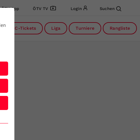
ÖTV App
ÖTV TV
Login
Suchen
den
DC-Tickets
Liga
Turniere
Rangliste