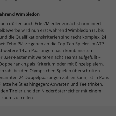
 während Wimbledon
ben dürfen auch Erler/Miedler zunächst nominiert
pelbewerbe wird nun erst während Wimbledon (1. bis
– und die Qualifikationskriterien sind recht komplex. 24
ei: Zehn Plätze gehen an die Top-Ten-Spieler im ATP-
d weitere 14 an Paarungen nach kombiniertem
 32er-Raster mit weiteren acht Teams aufgefüllt –
ppelranking als Kriterium oder mit Einzelspielern,
nzahl bei den Olympischen Spielen überschritten
genannten 24 Doppelpaarungen zählen kann, ist in Paris
 Plätze heißt es hingegen: Abwarten und Tee trinken.
r den Tiroler und den Niederösterreicher mit einem
t kaum zu treffen.