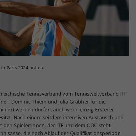
Zweck
generierte ID, für die historische Speicherung
Ihrer vorgenommen Einstellungen, falls der
Webseiten-Betreiber dies eingestellt hat.
 in Paris 2024 hoffen.
reichische Tennisverband vom Tennisweltverband ITF
ner, Dominic Thiem und Julia Grabher für die
miniert werden dürfen, auch wenn einzig Ersterer
 besitzt. Nach einem seitdem intensiven Austausch und
 den Spieler:innen, der ITF und dem ÖOC steht
nisasse, die nach Ablauf der Qualifikationsperiode