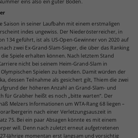
s Nummer eins also ein guter Boden.
er
e Saison in seiner Laufbahn mit einem erstmaligen
rscheint indes ungewiss. Der Niederösterreicher, in
on 134 geführt, ist als US-Open-Gewinner von 2020 auf
nach zwei Ex-Grand-Slam-Sieger, die über das Ranking
für die Spiele erhalten können. Nach letztem Stand
Karriere nicht bei seinem Heim-Grand-Slam in
n Olympischen Spielen zu beenden. Damit würden der
a, dessen Teilnahme als gesichert gilt, Thiem die zwei
ufgrund der höheren Anzahl an Grand-Slam- und
h für Grabher heißt es noch „bitte warten“. Der
emäß Melzers Informationen um WTA-Rang 68 liegen –
orarlbergerin nach einer Verletzungsauszeit in
atz 75. Bei ein paar Absagen könnte es mit einem
örper will. Denn nach zuletzt erneut aufgetretenen
 27-Jährige momentan erst langsam und vorsichtig