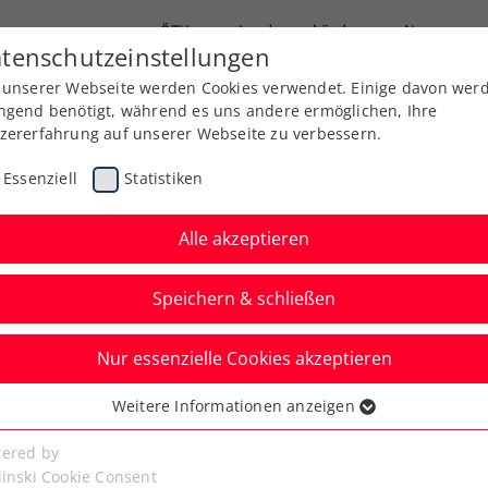
ÖTV
Landesverbände
News
tenschutzeinstellungen
 unserer Webseite werden Cookies verwendet. Einige davon wer
Ausbildung
Services
Über uns
Kreise
ngend benötigt, während es uns andere ermöglichen, Ihre
zererfahrung auf unserer Webseite zu verbessern.
Essenziell
Statistiken
Alle akzeptieren
Speichern & schließen
Nur essenzielle Cookies akzeptieren
Grabher und
Weitere Informationen anzeigen
ssenziell
werden für Olympia
senzielle Cookies werden für grundlegende Funktionen der
ered by
bseite benötigt. Dadurch ist gewährleistet, dass die Webseite
linski Cookie Consent