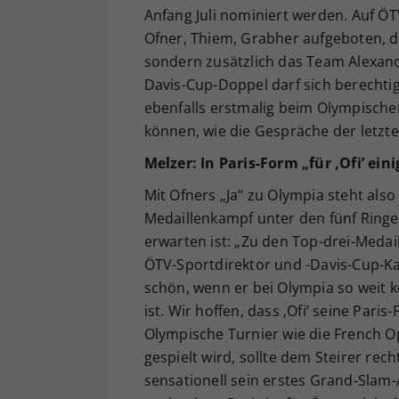
Anfang Juli nominiert werden. Auf Ö
Ofner, Thiem, Grabher aufgeboten, d
sondern zusätzlich das Team Alexand
Davis-Cup-Doppel darf sich berechti
ebenfalls erstmalig beim Olympischen 
können, wie die Gespräche der letzte
Melzer: In Paris-Form „für ‚Ofi’ ein
Mit Ofners „Ja“ zu Olympia steht also
Medaillenkampf unter den fünf Ringen
erwarten ist: „Zu den Top-drei-Medai
ÖTV-Sportdirektor und -Davis-Cup-Ka
schön, wenn er bei Olympia so weit
ist. Wir hoffen, dass ‚Ofi’ seine Par
Olympische Turnier wie die French O
gespielt wird, sollte dem Steirer rec
sensationell sein erstes Grand-Slam-A