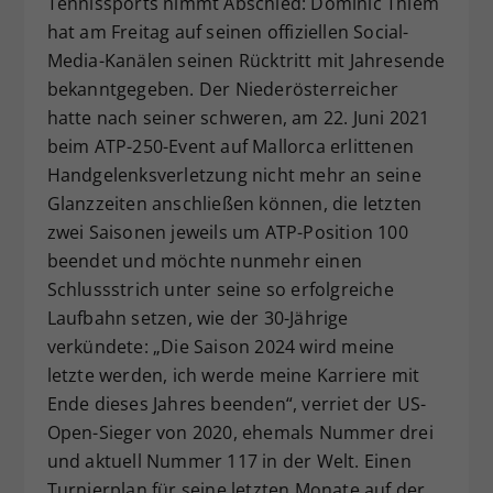
Tennissports nimmt Abschied: Dominic Thiem
Dieser Wert speichert Ihre Consent-
hat am Freitag auf seinen offiziellen Social-
Einstellungen. Unter anderem eine
Media-Kanälen seinen Rücktritt mit Jahresende
zufällig generierte ID, für die
bekanntgegeben. Der Niederösterreicher
Zweck
historische Speicherung Ihrer
hatte nach seiner schweren, am 22. Juni 2021
vorgenommen Einstellungen, falls der
beim ATP-250-Event auf Mallorca erlittenen
Webseiten-Betreiber dies eingestellt
hat.
Handgelenksverletzung nicht mehr an seine
Glanzzeiten anschließen können, die letzten
zwei Saisonen jeweils um ATP-Position 100
beendet und möchte nunmehr einen
Schlussstrich unter seine so erfolgreiche
Laufbahn setzen, wie der 30-Jährige
verkündete: „Die Saison 2024 wird meine
letzte werden, ich werde meine Karriere mit
Ende dieses Jahres beenden“, verriet der US-
Open-Sieger von 2020, ehemals Nummer drei
und aktuell Nummer 117 in der Welt. Einen
Turnierplan für seine letzten Monate auf der