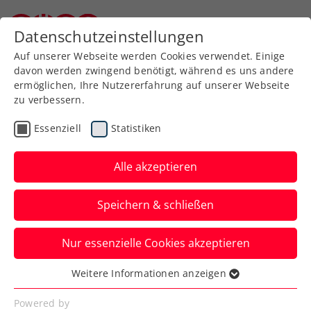
Zurück zur Newsübersicht
Datenschutzeinstellungen
Niederösterreichischer Tennisverband
Auf unserer Webseite werden Cookies verwendet. Einige
davon werden zwingend benötigt, während es uns andere
ermöglichen, Ihre Nutzererfahrung auf unserer Webseite
zu verbessern.
Turniere
ATP
Essenziell
Statistiken
Ein Großer nimmt
Abschied: Thiem
Alle akzeptieren
bestreitet seine letzte
Speichern & schließen
Saison
Nur essenzielle Cookies akzeptieren
Das langjährige ÖTV-Aushängeschild will
heuer seine beeindruckende Karriere
Weitere Informationen anzeigen
Essenziell
beenden.
Essenzielle Cookies werden für grundlegende
Powered by