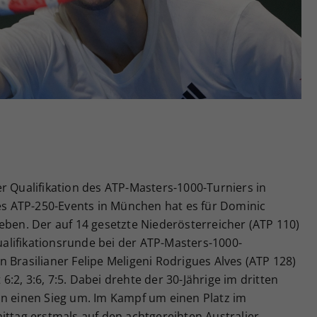
Zweck
generierte ID, für die historische Speicherung
Ihrer vorgenommen Einstellungen, falls der
Webseiten-Betreiber dies eingestellt hat.
r Qualifikation des ATP-Masters-1000-Turniers in
 ATP-250-Events in München hat es für Dominic
eben. Der auf 14 gesetzte Niederösterreicher (ATP 110)
lifikationsrunde bei der ATP-Masters-1000-
 Brasilianer Felipe Meligeni Rodrigues Alves (ATP 128)
2, 3:6, 7:5. Dabei drehte der 30-Jährige im dritten
in einen Sieg um. Im Kampf um einen Platz im
ittag erstmals auf den achtgereihten Australier