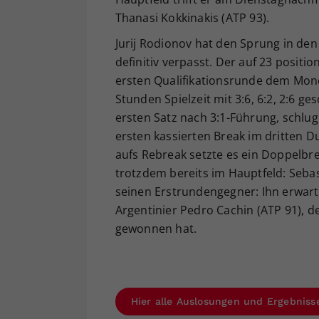
Thanasi Kokkinakis (ATP 93).
Jurij Rodionov hat den Sprung in d
definitiv verpasst. Der auf 23 positi
ersten Qualifikationsrunde dem Mone
Stunden Spielzeit mit 3:6, 6:2, 2:6 
ersten Satz nach 3:1-Führung, schlu
ersten kassierten Break im dritten 
aufs Rebreak setzte es ein Doppelbr
trotzdem bereits im Hauptfeld: Sebas
seinen Erstrundengegner: Ihn erwart
Argentinier Pedro Cachin (ATP 91), d
gewonnen hat.
Hier alle Auslosungen und Ergebniss