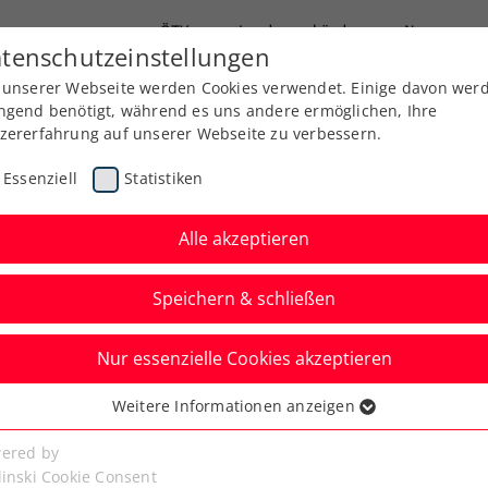
ÖTV
Landesverbände
News
tenschutzeinstellungen
 unserer Webseite werden Cookies verwendet. Einige davon wer
Ausbildung
Services
Über uns
Kreise
ngend benötigt, während es uns andere ermöglichen, Ihre
zererfahrung auf unserer Webseite zu verbessern.
Essenziell
Statistiken
Alle akzeptieren
Speichern & schließen
Nur essenzielle Cookies akzeptieren
iem dreht
Weitere Informationen anzeigen
ssenziell
 der Qualifikation
senzielle Cookies werden für grundlegende Funktionen der
ered by
bseite benötigt. Dadurch ist gewährleistet, dass die Webseite
linski Cookie Consent