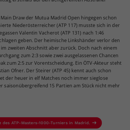
en Main Draw der Mutua Madrid Open hingegen schon
onierte Niederösterreicher (ATP 117) musste sich in der
gassen Valentin Vacherot (ATP 131) nach 1:46
geschlagen geben. Der heimische Linkshänder verlor den
g im zweiten Abschnitt aber zurück. Doch nach einem
Durchgang zum 2:3 sowie zwei ausgelassenen Chancen
eak zum 2:5 zur Vorentscheidung. Ein ÖTV-Akteur steht
tian Ofner. Der Steirer (ATP 45) kennt auch schon
et der heuer in elf Matches noch immer sieglose
er saisonübergreifend 15 Partien am Stück nicht mehr
e des ATP-Masters-1000-Turniers in Madrid.