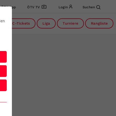
ÖTV App
ÖTV TV
Login
Suchen
den
DC-Tickets
Liga
Turniere
Rangliste