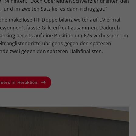
k 1:4 hinten.“ Doch Oberleitner/Schwärzler drehten den
„und im zweiten Satz lief es dann richtig gut.“
ahe makellose ITF-Doppelbilanz weiter auf: „Viermal
 gewonnen“, fasste Gille erfreut zusammen. Dadurch
anking bereits auf eine Position um 675 verbessern. Im
eltranglistendritte übrigens gegen den späteren
unde zwei gegen den späteren Halbfinalisten.
niers in Heraklion.