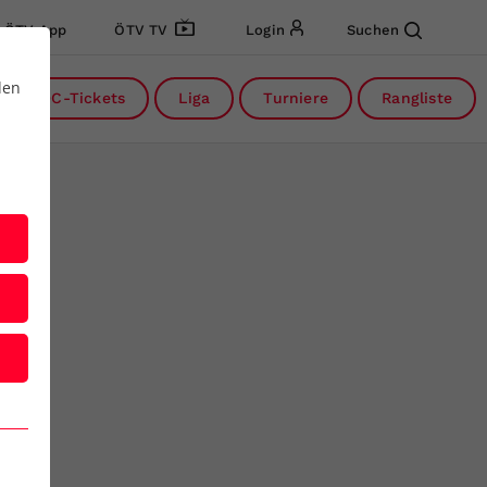
ÖTV App
ÖTV TV
Login
Suchen
den
DC-Tickets
Liga
Turniere
Rangliste