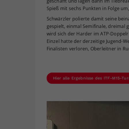
geschafft und lagen dann im Tiebrea
Spieß mit sechs Punkten in Folge um, 
Schwärzler polierte damit seine bein
gespielt, einmal Semifinale, dreimal
wird sich der Harder im ATP-Doppelr
Einzel hatte der derzeitige Jugend-W
Finalisten verloren, Oberleitner in R
Hier alle Ergebnisse des ITF-M15-Tur