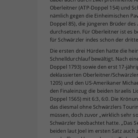
Oberleitner (ATP-Doppel 154) und Sc
nämlich gegen die Einheimischen Pav
Doppel 85), die jüngeren Brüder des A
durchsetzen. Für Oberleitner ist es 
für Schwärzler indes schon der dritte
Die ersten drei Hürden hatte die he
Schnelldurchlauf bewältigt. Nach ein
Doppel 1793) sowie den erst 17-jähri
deklassierten Oberleitner/Schwärzle
1205) und den US-Amerikaner Michae
den Finaleinzug die beiden Israelis 
Doppel 1565) mit 6:3, 6:0. Die Krönun
das diesmal ohne Schwärzlers Touring
müssen, doch zuvor „wirklich sehr s
Schwärzler beobachtet hatte. „Das Sem
beiden laut Joel im ersten Satz auch