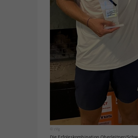
© zVg
Die Erfolgskombination Oberleitner/Schw