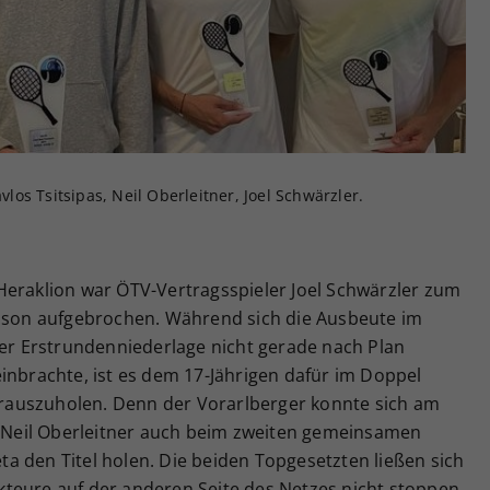
Zweck
generierte ID, für die historische Speicherung
Ihrer vorgenommen Einstellungen, falls der
Webseiten-Betreiber dies eingestellt hat.
vlos Tsitsipas, Neil Oberleitner, Joel Schwärzler.
Heraklion war ÖTV-Vertragsspieler Joel Schwärzler zum
aison aufgebrochen. Während sich die Ausbeute im
ner Erstrundenniederlage nicht gerade nach Plan
inbrachte, ist es dem 17-Jährigen dafür im Doppel
auszuholen. Denn der Vorarlberger konnte sich am
Neil Oberleitner auch beim zweiten gemeinsamen
reta den Titel holen. Die beiden Topgesetzten ließen sich
teure auf der anderen Seite des Netzes nicht stoppen.