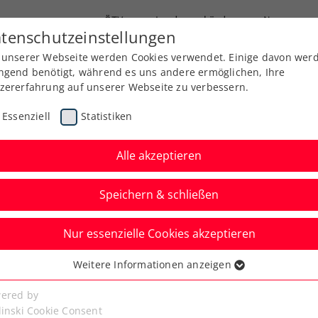
ÖTV
Landesverbände
News
tenschutzeinstellungen
 unserer Webseite werden Cookies verwendet. Einige davon wer
Ausbildung
Services
Über uns
Kreise
ngend benötigt, während es uns andere ermöglichen, Ihre
zererfahrung auf unserer Webseite zu verbessern.
Essenziell
Statistiken
Alle akzeptieren
Speichern & schließen
Nur essenzielle Cookies akzeptieren
hwärzler auch durch
Weitere Informationen anzeigen
ssenziell
er nicht zu stoppen
senzielle Cookies werden für grundlegende Funktionen der
ered by
bseite benötigt. Dadurch ist gewährleistet, dass die Webseite
linski Cookie Consent