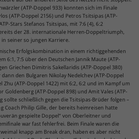
hwärzler (ATP-Doppel 933) konnten sich im Finale
los (ATP-Doppel 2156) und Petros Tsitsipas (ATP-
TP-Stars Stefanos Tsitsipas, mit 7:6 (4), 6:2
bereits der 28. internationale Herren-Doppeltriumph,
 in seiner so jungen Karriere.
imische Erfolgskombination in einem richtiggehenden
em 6:1, 7:5 über den Deutschen Jannik Maute (ATP-
gen Griechen Dimitris Sakellaridis (ATP-Doppel 380)
r dann den Bulgaren Nikolay Nedelchev (ATP-Doppel
l Zhu (ATP-Doppel 1422) mit 6:2, 6:2 und im Kampf um
Lior Goldenberg (ATP-Doppel 898) und Amit Vales (ATP-
g sollte schließlich gegen die Tsitsipas-Brüder folgen –
 Coach Philip Gille, der bereits heimreisen hatte
ouverän gespielte Doppel“ von Oberleitner und
ifinale war fast fehlerfrei. Beim Finale waren die
 zweimal knapp am Break dran, haben es aber nicht