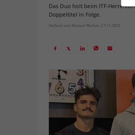
ei
Das Duo holt beim ITF-Herrenturn
Doppeltitel in Folge.
Verfasst von: Manuel Wachta, 27.11.2023
S