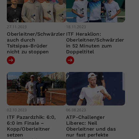
27.11.2023
18.11.2023
Oberleitner/Schwärzler
ITF Heraklion:
auch durch
Oberleitner/Schwärzler
Tsitsipas-Brüder
in 52 Minuten zum
nicht zu stoppen
Doppeltitel
02.10.2023
06.08.2023
ITF Pazardzhik: 6:0,
ATP-Challenger
6:0 im Finale –
Liberec: Neil
Kopp/Oberleitner
Oberleitner und das
setzen
nur fast perfekte