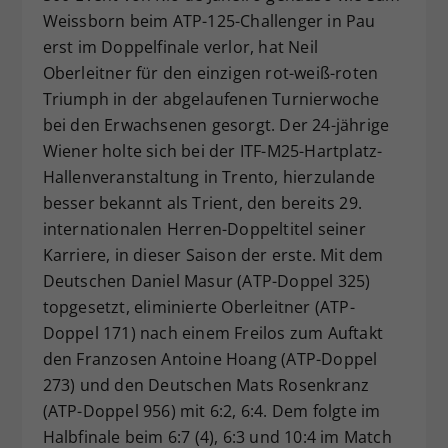
Weissborn beim ATP-125-Challenger in Pau
Dieser Wert speichert Ihre Consent-
erst im Doppelfinale verlor, hat Neil
Einstellungen. Unter anderem eine
zufällig generierte ID, für die
Oberleitner für den einzigen rot-weiß-roten
Zweck
historische Speicherung Ihrer
Triumph in der abgelaufenen Turnierwoche
vorgenommen Einstellungen, falls der
bei den Erwachsenen gesorgt. Der 24-jährige
Webseiten-Betreiber dies eingestellt
Wiener holte sich bei der ITF-M25-Hartplatz-
hat.
Hallenveranstaltung in Trento, hierzulande
besser bekannt als Trient, den bereits 29.
internationalen Herren-Doppeltitel seiner
Karriere, in dieser Saison der erste. Mit dem
Deutschen Daniel Masur (ATP-Doppel 325)
topgesetzt, eliminierte Oberleitner (ATP-
Doppel 171) nach einem Freilos zum Auftakt
den Franzosen Antoine Hoang (ATP-Doppel
273) und den Deutschen Mats Rosenkranz
(ATP-Doppel 956) mit 6:2, 6:4. Dem folgte im
Halbfinale beim 6:7 (4), 6:3 und 10:4 im Match