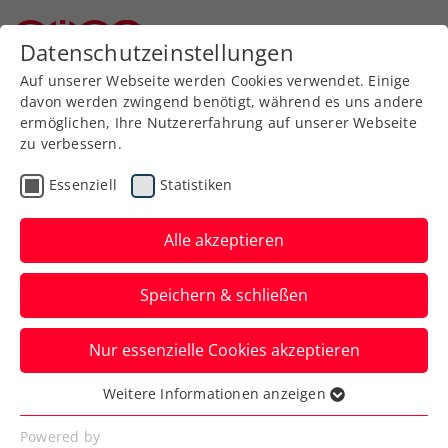
Zurück zur Newsübersicht
Datenschutzeinstellungen
Niederösterreichischer Tennisverband
Auf unserer Webseite werden Cookies verwendet. Einige
davon werden zwingend benötigt, während es uns andere
ermöglichen, Ihre Nutzererfahrung auf unserer Webseite
zu verbessern.
Turniere
ITF
Essenziell
Statistiken
ITF Trient: Oberleitner
verbucht ersten
Alle akzeptieren
Saisontitel
Speichern & schließen
Das ÖTV-Ass sichert sich im Norden
Nur essenzielle Cookies akzeptieren
Italiens in Südtirol einmal mehr einen
Doppelpokal.
Weitere Informationen anzeigen
Essenziell
Verfasst von: Manuel Wachta, 26.02.2024
Essenzielle Cookies werden für grundlegende
Powered by