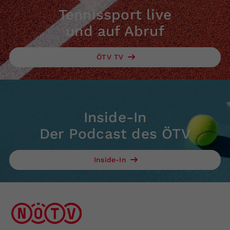
Tennissport live
und auf Abruf
ÖTV TV
Inside-In
Der Podcast des ÖTV
Inside-In