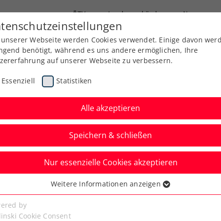
ÖTV
Landesverbände
News
tenschutzeinstellungen
 unserer Webseite werden Cookies verwendet. Einige davon wer
Ausbildung
Services
Über uns
Kreise
ngend benötigt, während es uns andere ermöglichen, Ihre
zererfahrung auf unserer Webseite zu verbessern.
Essenziell
Statistiken
Alle akzeptieren
Speichern & schließen
Nur essenzielle Cookies akzeptieren
 6:0, 6:0 im Finale –
Weitere Informationen anzeigen
ssenziell
er setzen
senzielle Cookies werden für grundlegende Funktionen der
ered by
bseite benötigt. Dadurch ist gewährleistet, dass die Webseite
linski Cookie Consent