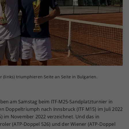
Zweck
generierte ID, für die historische Speicherung
Ihrer vorgenommen Einstellungen, falls der
Webseiten-Betreiber dies eingestellt hat.
 (links) triumphieren Seite an Seite in Bulgarien.
aben am Samstag beim ITF-M25-Sandplatzturnier in
n Doppeltriumph nach Innsbruck (ITF M15) im Juli 2022
5) im November 2022 verzeichnet. Und das in
Tiroler (ATP-Doppel 526) und der Wiener (ATP-Doppel