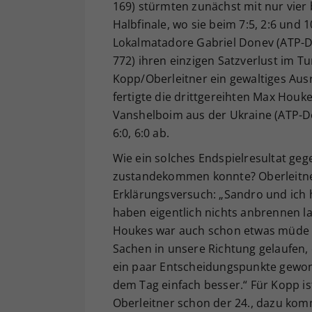
169) stürmten zunächst mit nur vier 
Halbfinale, wo sie beim 7:5, 2:6 und
Lokalmatadore Gabriel Donev (ATP-D
772) ihren einzigen Satzverlust im T
Kopp/Oberleitner ein gewaltiges Aus
fertigte die drittgereihten Max Houk
Vanshelboim aus der Ukraine (ATP-Do
6:0, 6:0 ab.
Wie ein solches Endspielresultat ge
zustandekommen konnte? Oberleitne
Erklärungsversuch: „Sandro und ich h
haben eigentlich nichts anbrennen la
Houkes war auch schon etwas müde vo
Sachen in unsere Richtung gelaufen, e
ein paar Entscheidungspunkte gewo
dem Tag einfach besser.“ Für Kopp is
Oberleitner schon der 24., dazu kom