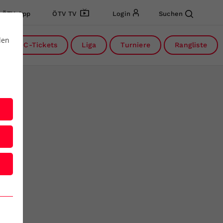
ÖTV App
ÖTV TV
Login
Suchen
den
DC-Tickets
Liga
Turniere
Rangliste