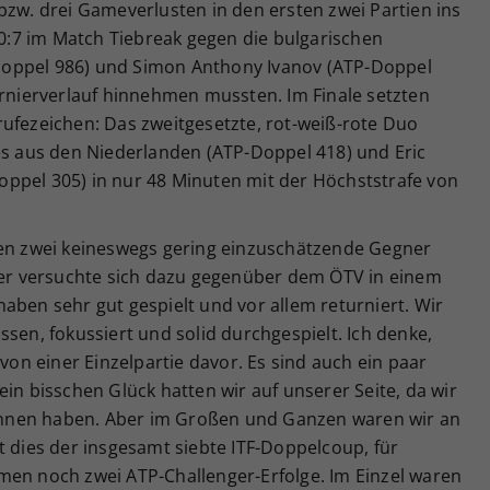
bzw. drei Gameverlusten in den ersten zwei Partien ins
 10:7 im Match Tiebreak gegen die bulgarischen
oppel 986) und Simon Anthony Ivanov (ATP-Doppel
urnierverlauf hinnehmen mussten. Im Finale setzten
rufezeichen: Das zweitgesetzte, rot-weiß-rote Duo
es aus den Niederlanden (ATP-Doppel 418) und Eric
ppel 305) in nur 48 Minuten mit der Höchststrafe von
gen zwei keineswegs gering einzuschätzende Gegner
r versuchte sich dazu gegenüber dem ÖTV in einem
aben sehr gut gespielt und vor allem returniert. Wir
ssen, fokussiert und solid durchgespielt. Ich denke,
n einer Einzelpartie davor. Es sind auch ein paar
in bisschen Glück hatten wir auf unserer Seite, da wir
nnen haben. Aber im Großen und Ganzen waren wir an
t dies der insgesamt siebte ITF-Doppelcoup, für
men noch zwei ATP-Challenger-Erfolge. Im Einzel waren