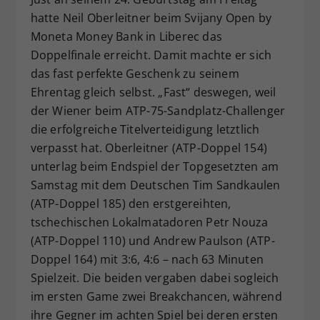
Dieser Wert speichert Ihre Consent-
hatte Neil Oberleitner beim Svijany Open by
Einstellungen. Unter anderem eine
Moneta Money Bank in Liberec das
zufällig generierte ID, für die
Doppelfinale erreicht. Damit machte er sich
Zweck
historische Speicherung Ihrer
das fast perfekte Geschenk zu seinem
vorgenommen Einstellungen, falls der
Ehrentag gleich selbst. „Fast“ deswegen, weil
Webseiten-Betreiber dies eingestellt
der Wiener beim ATP-75-Sandplatz-Challenger
hat.
die erfolgreiche Titelverteidigung letztlich
verpasst hat. Oberleitner (ATP-Doppel 154)
unterlag beim Endspiel der Topgesetzten am
Samstag mit dem Deutschen Tim Sandkaulen
(ATP-Doppel 185) den erstgereihten,
tschechischen Lokalmatadoren Petr Nouza
(ATP-Doppel 110) und Andrew Paulson (ATP-
Doppel 164) mit 3:6, 4:6 – nach 63 Minuten
Spielzeit. Die beiden vergaben dabei sogleich
im ersten Game zwei Breakchancen, während
ihre Gegner im achten Spiel bei deren ersten