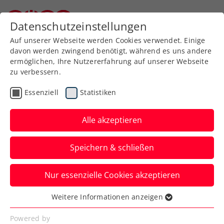
Zurück zur Newsübersicht
Datenschutzeinstellungen
Niederösterreichischer Tennisverband
Auf unserer Webseite werden Cookies verwendet. Einige
davon werden zwingend benötigt, während es uns andere
ermöglichen, Ihre Nutzererfahrung auf unserer Webseite
zu verbessern.
Turniere
ATP
Essenziell
Statistiken
ATP-Challenger Liberec:
Neil Oberleitner und das
Alle akzeptieren
nur fast perfekte
Speichern & schließen
Geschenk
Nur essenzielle Cookies akzeptieren
Das ÖTV-Ass verliert in Nordböhmen,
Tschechien, das Doppelfinale in zwei
Weitere Informationen anzeigen
Essenziell
Sätzen.
Essenzielle Cookies werden für grundlegende
Powered by