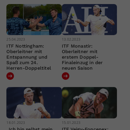
25.04.2023
13.02.2023
ITF Nottingham:
ITF Monastir:
Oberleitner mit
Oberleitner mit
Entspannung und
erstem Doppel-
Spaß zum 24.
Finaleinzug in der
Herren-Doppeltitel
neuen Saison
18.01.2023
15.01.2023
„Ich bin selbst mein
ITF Veigy-Foncenex: