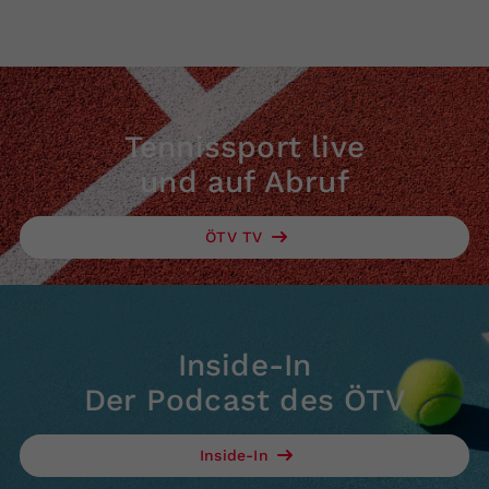
Tennissport live
und auf Abruf
ÖTV TV
Inside-In
Der Podcast des ÖTV
Inside-In