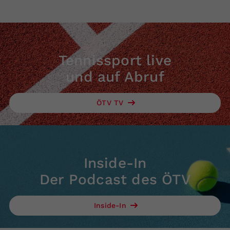
Tennissport live
und auf Abruf
ÖTV TV
Inside-In
Der Podcast des ÖTV
Inside-In