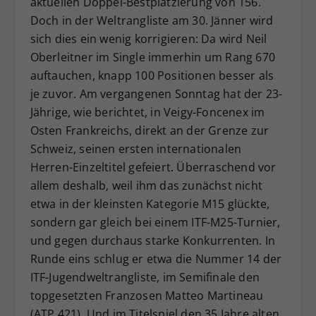
aktuellen Doppel-Bestplatzierung von 156.
Dieser Wert speichert Ihre Consent-
Doch in der Weltrangliste am 30. Jänner wird
Einstellungen. Unter anderem eine
sich dies ein wenig korrigieren: Da wird Neil
zufällig generierte ID, für die
Oberleitner im Single immerhin um Rang 670
Zweck
historische Speicherung Ihrer
auftauchen, knapp 100 Positionen besser als
vorgenommen Einstellungen, falls der
je zuvor. Am vergangenen Sonntag hat der 23-
Webseiten-Betreiber dies eingestellt
hat.
Jährige, wie berichtet, in Veigy-Foncenex im
Osten Frankreichs, direkt an der Grenze zur
Schweiz, seinen ersten internationalen
Herren-Einzeltitel gefeiert. Überraschend vor
allem deshalb, weil ihm das zunächst nicht
etwa in der kleinsten Kategorie M15 glückte,
sondern gar gleich bei einem ITF-M25-Turnier,
und gegen durchaus starke Konkurrenten. In
Runde eins schlug er etwa die Nummer 14 der
ITF-Jugendweltrangliste, im Semifinale den
topgesetzten Franzosen Matteo Martineau
(ATP 421). Und im Titelspiel den 35 Jahre alten