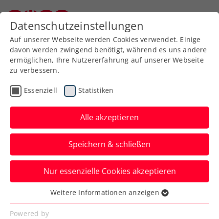
Zurück zur Newsübersicht
Datenschutzeinstellungen
Niederösterreichischer Tennisverband
Auf unserer Webseite werden Cookies verwendet. Einige
davon werden zwingend benötigt, während es uns andere
ermöglichen, Ihre Nutzererfahrung auf unserer Webseite
zu verbessern.
Turniere
Essenziell
Statistiken
„Ich bin selbst mein
größter Kritiker“: Neil
Alle akzeptieren
Oberleitner und der
Speichern & schließen
gewonnene innere Kampf
Nur essenzielle Cookies akzeptieren
Mit dem Premieren-Einzeltitel in Veigy-
Foncenex hat es sich das ÖTV-Ass selbst
Weitere Informationen anzeigen
Essenziell
bewiesen und Selbstzweifel beseitigt.
Essenzielle Cookies werden für grundlegende
Powered by