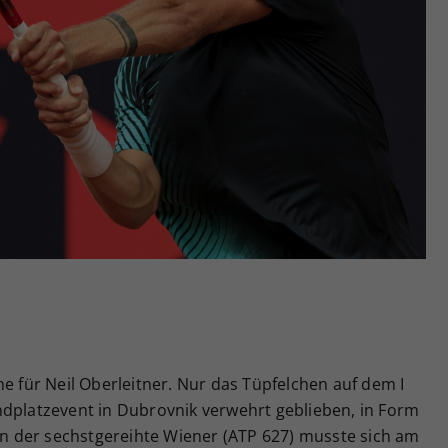
Zweck
generierte ID, für die historische Speicherung
Ihrer vorgenommen Einstellungen, falls der
Webseiten-Betreiber dies eingestellt hat.
he für Neil Oberleitner. Nur das Tüpfelchen auf dem I
ndplatzevent in Dubrovnik verwehrt geblieben, in Form
 der sechstgereihte Wiener (ATP 627) musste sich am