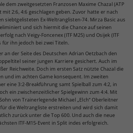
nale dem zweitgesetzten Franzosen Maxime Chazal (ATP
t mit 2:6, 4:6 geschlagen geben. Zuvor hatte er nach
n siebtgelisteten Ex-Weltranglisten-74. Mirza Basic aus
) eliminiert und sich hiermit die Chance auf seinen
erfolg nach Veigy-Foncenex (ITF M25) und Osijek (ITF
 für ihn jedoch bei zwei Titeln.
ner an der Seite des Deutschen Adrian Oetzbach den
ppeltitel seiner jungen Karriere gesichert. Auch im
ußer Reichweite. Doch im ersten Satz nützte Chazal die
ten und im achten Game konsequent. Im zweiten
er eine 3:2-Breakführung samt Spielball zum 4:2, in
och ein zwischenzeitlicher Spielgewinn zum 4:4. Mit
Sohn von Trainerlegende Michael „Elch“ Oberleitner
r die Weltrangliste erstreiten und wird sich damit
tlich zurück unter die Top 600. Und auch die neue
hsten ITF-M15-Event in Split indes erfolgreich.