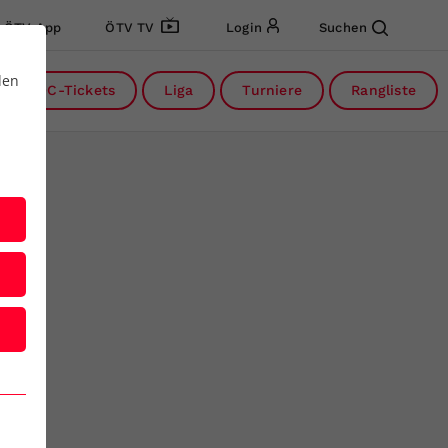
ÖTV App
ÖTV TV
Login
Suchen
den
DC-Tickets
Liga
Turniere
Rangliste