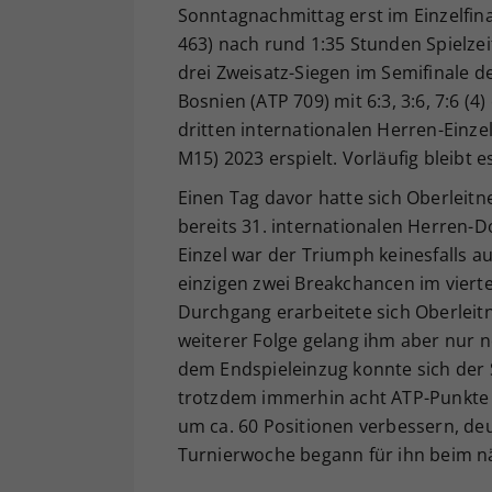
Sonntagnachmittag erst im Einzelfi
463) nach rund 1:35 Stunden Spielzei
drei Zweisatz-Siegen im Semifinale de
Bosnien (ATP 709) mit 6:3, 3:6, 7:6 (4
dritten internationalen Herren-Einzel
M15) 2023 erspielt. Vorläufig bleibt es
Einen Tag davor hatte sich Oberleit
bereits 31. internationalen Herren-Do
Einzel war der Triumph keinesfalls a
einzigen zwei Breakchancen im vier
Durchgang erarbeitete sich Oberleitn
weiterer Folge gelang ihm aber nur n
dem Endspieleinzug konnte sich der 
trotzdem immerhin acht ATP-Punkte fü
um ca. 60 Positionen verbessern, deu
Turnierwoche begann für ihn beim näc