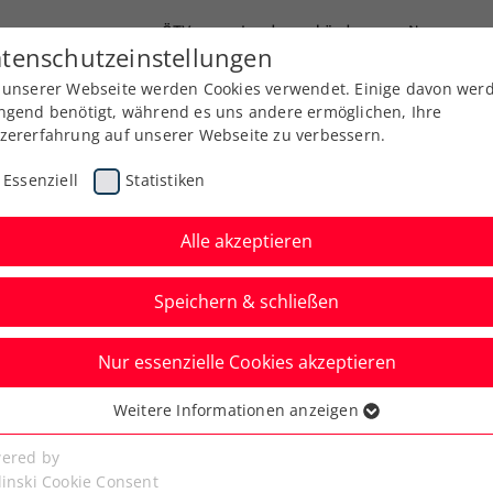
ÖTV
Landesverbände
News
tenschutzeinstellungen
 unserer Webseite werden Cookies verwendet. Einige davon wer
Ausbildung
Services
Über uns
Kreise
ngend benötigt, während es uns andere ermöglichen, Ihre
zererfahrung auf unserer Webseite zu verbessern.
Essenziell
Statistiken
Alle akzeptieren
Speichern & schließen
Nur essenzielle Cookies akzeptieren
 Nur das Double bleibt
Weitere Informationen anzeigen
ssenziell
rwehrt
senzielle Cookies werden für grundlegende Funktionen der
ered by
bseite benötigt. Dadurch ist gewährleistet, dass die Webseite
linski Cookie Consent