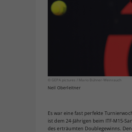
© GEPA pictures / Mario Bühner-Weinrauch
Neil Oberleitner
Es war eine fast perfekte Turnierwoc
ist dem 24-Jährigen beim ITF-M15-Sa
des erträumten Doublegewinns. Denn