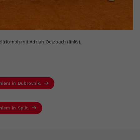
ltriumph mit Adrian Oetzbach (links).
niers in Dubrovnik.
iers in Split.