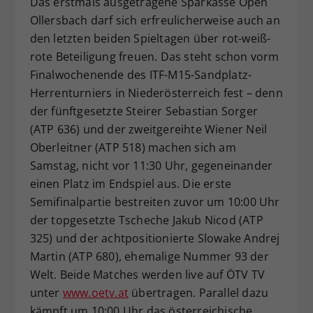
Das erstmals ausgetragene Sparkasse Open
Dieser Wert speichert Ihre Consent-
Ollersbach darf sich erfreulicherweise auch an
Einstellungen. Unter anderem eine
den letzten beiden Spieltagen über rot-weiß-
zufällig generierte ID, für die
rote Beteiligung freuen. Das steht schon vorm
Zweck
historische Speicherung Ihrer
Finalwochenende des ITF-M15-Sandplatz-
vorgenommen Einstellungen, falls der
Herrenturniers in Niederösterreich fest – denn
Webseiten-Betreiber dies eingestellt
hat.
der fünftgesetzte Steirer Sebastian Sorger
(ATP 636) und der zweitgereihte Wiener Neil
Oberleitner (ATP 518) machen sich am
Samstag, nicht vor 11:30 Uhr, gegeneinander
einen Platz im Endspiel aus. Die erste
Semifinalpartie bestreiten zuvor um 10:00 Uhr
der topgesetzte Tscheche Jakub Nicod (ATP
325) und der achtpositionierte Slowake Andrej
Martin (ATP 680), ehemalige Nummer 93 der
Welt. Beide Matches werden live auf ÖTV TV
unter
www.oetv.at
übertragen. Parallel dazu
kämpft um 10:00 Uhr das österreichische