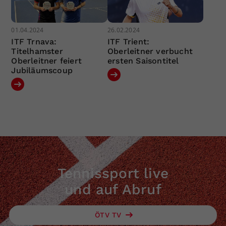
01.04.2024
26.02.2024
ITF Trnava:
ITF Trient:
Titelhamster
Oberleitner verbucht
Oberleitner feiert
ersten Saisontitel
Jubiläumscoup
Tennissport live
und auf Abruf
ÖTV TV