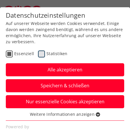
Zurück zur Newsübersicht
Datenschutzeinstellungen
Niederösterreichischer Tennisverband
Auf unserer Webseite werden Cookies verwendet. Einige
davon werden zwingend benötigt, während es uns andere
ermöglichen, Ihre Nutzererfahrung auf unserer Webseite
zu verbessern.
Turniere
ITF
Essenziell
Statistiken
Sparkasse Open
Ollersbach: Sorger und
Alle akzeptieren
Oberleitner machen sich
Speichern & schließen
Finalplatz aus
Nur essenzielle Cookies akzeptieren
Die beiden ÖTV-Asse treffen im
Halbfinale des ITF-Herrenturniers am
Weitere Informationen anzeigen
Essenziell
Samstag aufeinander.
Essenzielle Cookies werden für grundlegende
Powered by