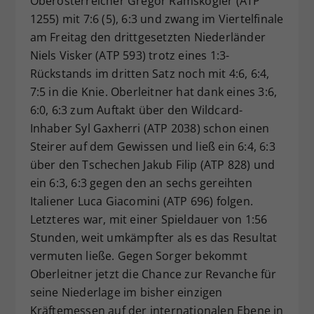
Oberösterreicher Gregor Ramskogler (ATP
1255) mit 7:6 (5), 6:3 und zwang im Viertelfinale
am Freitag den drittgesetzten Niederländer
Niels Visker (ATP 593) trotz eines 1:3-
Rückstands im dritten Satz noch mit 4:6, 6:4,
7:5 in die Knie. Oberleitner hat dank eines 3:6,
6:0, 6:3 zum Auftakt über den Wildcard-
Inhaber Syl Gaxherri (ATP 2038) schon einen
Steirer auf dem Gewissen und ließ ein 6:4, 6:3
über den Tschechen Jakub Filip (ATP 828) und
ein 6:3, 6:3 gegen den an sechs gereihten
Italiener Luca Giacomini (ATP 696) folgen.
Letzteres war, mit einer Spieldauer von 1:56
Stunden, weit umkämpfter als es das Resultat
vermuten ließe. Gegen Sorger bekommt
Oberleitner jetzt die Chance zur Revanche für
seine Niederlage im bisher einzigen
Kräftemessen auf der internationalen Ebene in