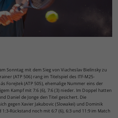
Zweck
generierte ID, für die historische Speicherung
Ihrer vorgenommen Einstellungen, falls der
Webseiten-Betreiber dies eingestellt hat.
am Sonntag mit dem Sieg von Viacheslav Bielinsky zu
ainer (ATP 506) rang im Titelspiel des ITF-M25-
ás Forejtek (ATP 505), ehemalige Nummer eins der
gem Kampf mit 7:6 (6), 7:6 (3) nieder. Im Doppel hatten
nd Daniel de Jonge den Titel gesichert. Die
sich gegen Xavier Jakubovic (Slowakei) und Dominik
d 1:3-Rückstand noch mit 6:7 (6), 6:3 und 11:9 im Match