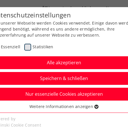
ÖTV
Landesverbände
News
tenschutzeinstellungen
 unserer Webseite werden Cookies verwendet. Einige davon wer
Ausbildung
Services
Über uns
Kreise
ngend benötigt, während es uns andere ermöglichen, Ihre
zererfahrung auf unserer Webseite zu verbessern.
Essenziell
Statistiken
Alle akzeptieren
Speichern & schließen
Nur essenzielle Cookies akzeptieren
sterreicher bei
Weitere Informationen anzeigen
ssenziell
n Ollersbach
senzielle Cookies werden für grundlegende Funktionen der
ered by
bseite benötigt. Dadurch ist gewährleistet, dass die Webseite
linski Cookie Consent