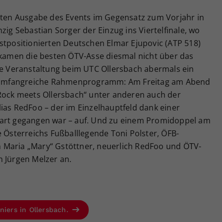
eiten Ausgabe des Events im Gegensatz zum Vorjahr in
zig Sebastian Sorger der Einzug ins Viertelfinale, wo
stpositionierten Deutschen Elmar Ejupovic (ATP 518)
l kamen die besten ÖTV-Asse diesmal nicht über das
die Veranstaltung beim UTC Ollersbach abermals ein
as umfangreiche Rahmenprogramm: Am Freitag am Abend
 Rock meets Ollersbach“ unter anderen auch der
ias RedFoo – der im Einzelhauptfeld dank einer
tart gegangen war – auf. Und zu einem Promidoppel am
e Österreichs Fußballlegende Toni Polster, ÖFB-
 Maria „Mary“ Gstöttner, neuerlich RedFoo und ÖTV-
n Jürgen Melzer an.
niers in Ollersbach.