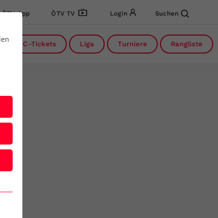
ÖTV App
ÖTV TV
Login
Suchen
den
DC-Tickets
Liga
Turniere
Rangliste