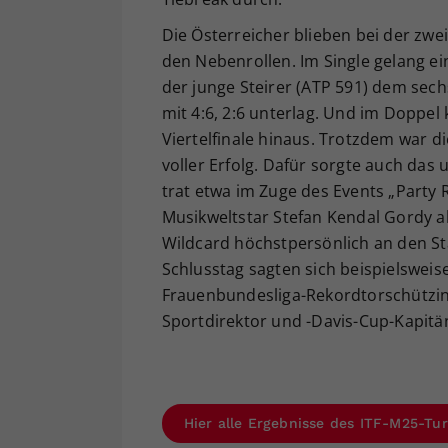
Die Österreicher blieben bei der zw
den Nebenrollen. Im Single gelang ein
der junge Steirer (ATP 591) dem sech
mit 4:6, 2:6 unterlag. Und im Doppe
Viertelfinale hinaus. Trotzdem war 
voller Erfolg. Dafür sorgte auch d
trat etwa im Zuge des Events „Party
Musikweltstar Stefan Kendal Gordy al
Wildcard höchstpersönlich an den S
Schlusstag sagten sich beispielsweis
Frauenbundesliga-Rekordtorschützin
Sportdirektor und -Davis-Cup-Kapitä
Hier alle Ergebnisse des ITF-M25-Tur