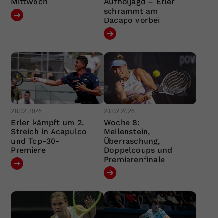
Mittwoch
Aufholjagd – Erler
schrammt am
Dacapo vorbei
28.02.2026
23.02.2026
Erler kämpft um 2.
Woche 8:
Streich in Acapulco
Meilenstein,
und Top-30-
Überraschung,
Premiere
Doppelcoups und
Premierenfinale