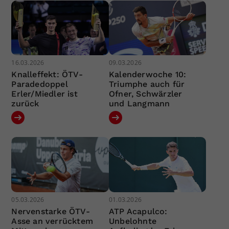
16.03.2026
09.03.2026
Knalleffekt: ÖTV-
Kalenderwoche 10:
Paradedoppel
Triumphe auch für
Erler/Miedler ist
Ofner, Schwärzler
zurück
und Langmann
05.03.2026
01.03.2026
Nervenstarke ÖTV-
ATP Acapulco:
Asse an verrücktem
Unbelohnte