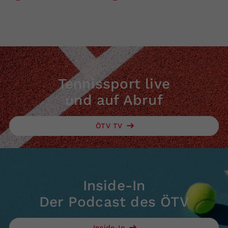
Tennissport live
und auf Abruf
ÖTV TV
Inside-In
Der Podcast des ÖTV
Inside-In