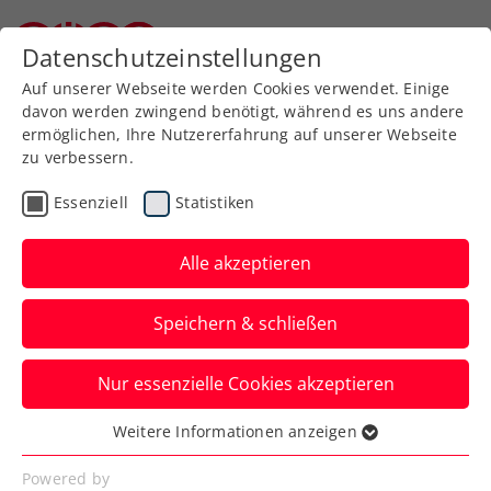
Zurück zur Newsübersicht
Datenschutzeinstellungen
Niederösterreichischer Tennisverband
Auf unserer Webseite werden Cookies verwendet. Einige
davon werden zwingend benötigt, während es uns andere
ermöglichen, Ihre Nutzererfahrung auf unserer Webseite
zu verbessern.
ATP
WTA
ITF
Turniere
Essenziell
Statistiken
Ofner, Schwärzler, Sorger,
Erler: ÖTV-Herren zeigen
Alle akzeptieren
in Kalenderwoche 9 auf
Speichern & schließen
Ein ATP-Challenger-Titel, ein Challenger-
Nur essenzielle Cookies akzeptieren
Finale, ein ITF-M25-Sieg: die starke
Ausbeute der letzten Woche.
Weitere Informationen anzeigen
Essenziell
Verfasst von: Manuel Wachta, 03.03.2026
Essenzielle Cookies werden für grundlegende
Powered by