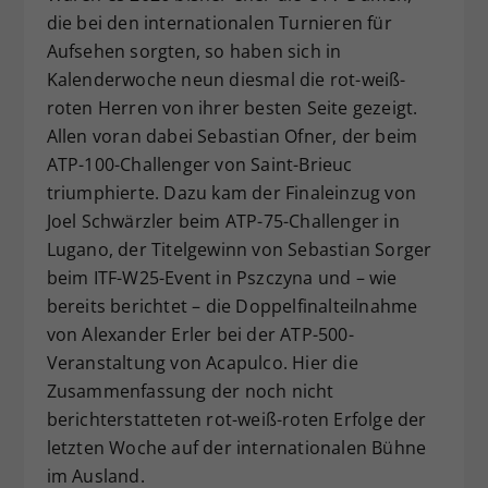
die bei den internationalen Turnieren für
Dieser Wert speichert Ihre Consent-
Aufsehen sorgten, so haben sich in
Einstellungen. Unter anderem eine
zufällig generierte ID, für die
Kalenderwoche neun diesmal die rot-weiß-
Zweck
historische Speicherung Ihrer
roten Herren von ihrer besten Seite gezeigt.
vorgenommen Einstellungen, falls der
Allen voran dabei Sebastian Ofner, der beim
Webseiten-Betreiber dies eingestellt
ATP-100-Challenger von Saint-Brieuc
hat.
triumphierte. Dazu kam der Finaleinzug von
Joel Schwärzler beim ATP-75-Challenger in
Lugano, der Titelgewinn von Sebastian Sorger
beim ITF-W25-Event in Pszczyna und – wie
bereits berichtet – die Doppelfinalteilnahme
von Alexander Erler bei der ATP-500-
Veranstaltung von Acapulco. Hier die
Zusammenfassung der noch nicht
berichterstatteten rot-weiß-roten Erfolge der
letzten Woche auf der internationalen Bühne
im Ausland.