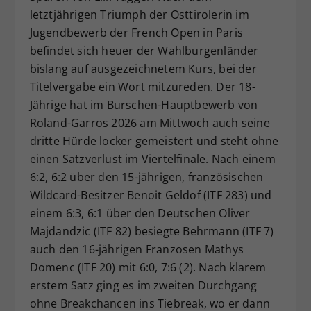
letztjährigen Triumph der Osttirolerin im
Dieser Wert speichert Ihre Consent-
Jugendbewerb der French Open in Paris
Einstellungen. Unter anderem eine
zufällig generierte ID, für die
befindet sich heuer der Wahlburgenländer
Zweck
historische Speicherung Ihrer
bislang auf ausgezeichnetem Kurs, bei der
vorgenommen Einstellungen, falls der
Titelvergabe ein Wort mitzureden. Der 18-
Webseiten-Betreiber dies eingestellt
Jährige hat im Burschen-Hauptbewerb von
hat.
Roland-Garros 2026 am Mittwoch auch seine
dritte Hürde locker gemeistert und steht ohne
einen Satzverlust im Viertelfinale. Nach einem
6:2, 6:2 über den 15-jährigen, französischen
Wildcard-Besitzer Benoit Geldof (ITF 283) und
einem 6:3, 6:1 über den Deutschen Oliver
Majdandzic (ITF 82) besiegte Behrmann (ITF 7)
auch den 16-jährigen Franzosen Mathys
Domenc (ITF 20) mit 6:0, 7:6 (2). Nach klarem
erstem Satz ging es im zweiten Durchgang
ohne Breakchancen ins Tiebreak, wo er dann