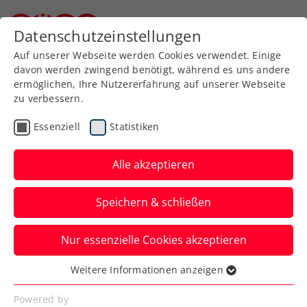
Zurück zur Newsübersicht
Datenschutzeinstellungen
Niederösterreichischer Tennisverband
Auf unserer Webseite werden Cookies verwendet. Einige
davon werden zwingend benötigt, während es uns andere
ermöglichen, Ihre Nutzererfahrung auf unserer Webseite
zu verbessern.
ITF
Turniere
Kids & Jugend
Essenziell
Statistiken
Behrmann stürmt ohne
Satzverlust ins French-
Alle akzeptieren
Open-Viertelfinale
Speichern & schließen
Das ÖTV-Nachwuchstalent zeigt sich beim
Nur essenzielle Cookies akzeptieren
Jugend-Grand-Slam-Event in Paris bisher
von seiner besten Seite.
Weitere Informationen anzeigen
Essenziell
Verfasst von: Manuel Wachta, 03.06.2026
Essenzielle Cookies werden für grundlegende
Powered by