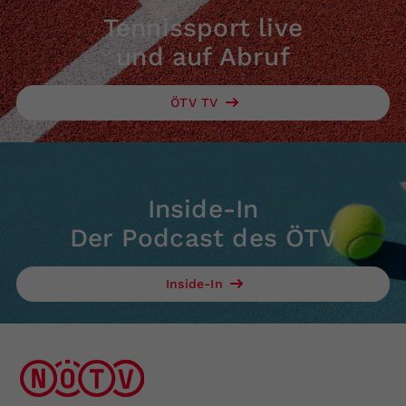
Tennissport live
und auf Abruf
ÖTV TV
Inside-In
Der Podcast des ÖTV
Inside-In