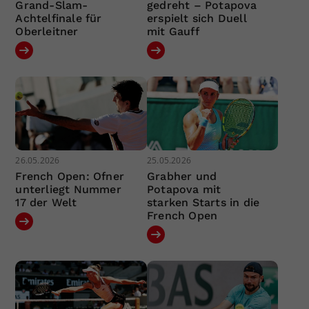
Grand-Slam-
gedreht – Potapova
Achtelfinale für
erspielt sich Duell
Oberleitner
mit Gauff
26.05.2026
25.05.2026
French Open: Ofner
Grabher und
unterliegt Nummer
Potapova mit
17 der Welt
starken Starts in die
French Open