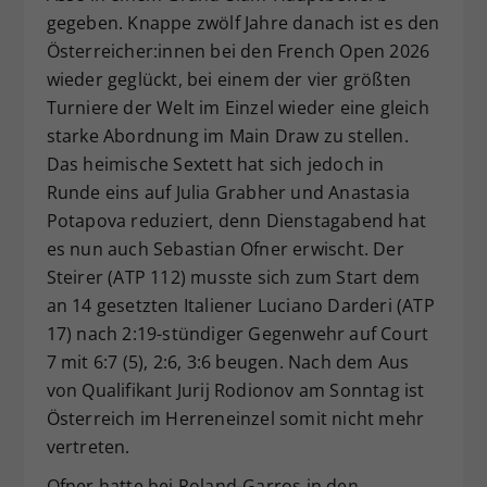
gegeben. Knappe zwölf Jahre danach ist es den
Dieser Wert speichert Ihre Consent-
Österreicher:innen bei den French Open 2026
Einstellungen. Unter anderem eine
zufällig generierte ID, für die
wieder geglückt, bei einem der vier größten
Zweck
historische Speicherung Ihrer
Turniere der Welt im Einzel wieder eine gleich
vorgenommen Einstellungen, falls der
starke Abordnung im Main Draw zu stellen.
Webseiten-Betreiber dies eingestellt
Das heimische Sextett hat sich jedoch in
hat.
Runde eins auf Julia Grabher und Anastasia
Potapova reduziert, denn Dienstagabend hat
es nun auch Sebastian Ofner erwischt. Der
Steirer (ATP 112) musste sich zum Start dem
an 14 gesetzten Italiener Luciano Darderi (ATP
17) nach 2:19-stündiger Gegenwehr auf Court
7 mit 6:7 (5), 2:6, 3:6 beugen. Nach dem Aus
von Qualifikant Jurij Rodionov am Sonntag ist
Österreich im Herreneinzel somit nicht mehr
vertreten.
Ofner hatte bei Roland-Garros in den