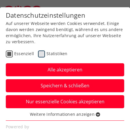
Zurück zur Newsübersicht
Datenschutzeinstellungen
Niederösterreichischer Tennisverband
Auf unserer Webseite werden Cookies verwendet. Einige
davon werden zwingend benötigt, während es uns andere
ermöglichen, Ihre Nutzererfahrung auf unserer Webseite
zu verbessern.
ATP
WTA
Turniere
Essenziell
Statistiken
French Open: Ofner
unterliegt Nummer 17 der
Alle akzeptieren
Welt
Speichern & schließen
Gegen Luciano Darderi kommt für
Nur essenzielle Cookies akzeptieren
Österreichs aktuelle Nummer eins in
Runde eins das Aus.
Weitere Informationen anzeigen
Essenziell
Verfasst von: Manuel Wachta, 26.05.2026
Essenzielle Cookies werden für grundlegende
Powered by