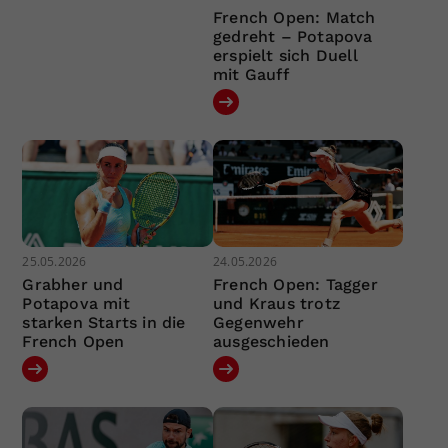
French Open: Match
gedreht – Potapova
erspielt sich Duell
mit Gauff
25.05.2026
24.05.2026
Grabher und
French Open: Tagger
Potapova mit
und Kraus trotz
starken Starts in die
Gegenwehr
French Open
ausgeschieden