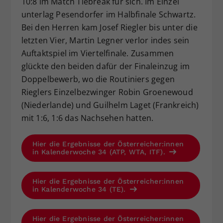
10:8 im Match Tiebreak für sich. Im Einzel
unterlag Pesendorfer im Halbfinale Schwartz.
Bei den Herren kam Josef Riegler bis unter die
letzten Vier, Martin Legner verlor indes sein
Auftaktspiel im Viertelfinale. Zusammen
glückte den beiden dafür der Finaleinzug im
Doppelbewerb, wo die Routiniers gegen
Rieglers Einzelbezwinger Robin Groenewoud
(Niederlande) und Guilhelm Laget (Frankreich)
mit 1:6, 1:6 das Nachsehen hatten.
Hier die Ergebnisse der Österreicher:innen
in Kalenderwoche 34 (ATP, WTA, ITF).
Hier die Ergebnisse der Österreicher:innen
in Kalenderwoche 34 (TE).
Hier die Ergebnisse der Österreicher:innen