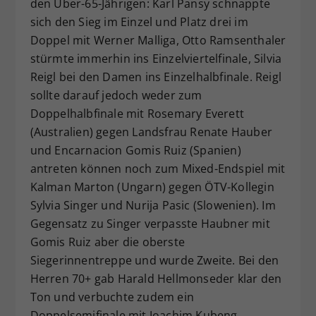
den Über-65-Jährigen: Karl Pansy schnappte
sich den Sieg im Einzel und Platz drei im
Doppel mit Werner Malliga, Otto Ramsenthaler
stürmte immerhin ins Einzelviertelfinale, Silvia
Reigl bei den Damen ins Einzelhalbfinale. Reigl
sollte darauf jedoch weder zum
Doppelhalbfinale mit Rosemary Everett
(Australien) gegen Landsfrau Renate Hauber
und Encarnacion Gomis Ruiz (Spanien)
antreten können noch zum Mixed-Endspiel mit
Kalman Marton (Ungarn) gegen ÖTV-Kollegin
Sylvia Singer und Nurija Pasic (Slowenien). Im
Gegensatz zu Singer verpasste Haubner mit
Gomis Ruiz aber die oberste
Siegerinnentreppe und wurde Zweite. Bei den
Herren 70+ gab Harald Hellmonseder klar den
Ton und verbuchte zudem ein
Doppelsemifinale mit Joachim Kubeng