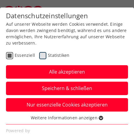
Zurück zur Newsübersicht
Datenschutzeinstellungen
Niederösterreichischer Tennisverband
Auf unserer Webseite werden Cookies verwendet. Einige
davon werden zwingend benötigt, während es uns andere
ermöglichen, Ihre Nutzererfahrung auf unserer Webseite
zu verbessern.
ATP
ITF
Turniere
Kids & Jugend
Essenziell
Statistiken
Senioren
Alle akzeptieren
ATP-Challenger Sofia:
Speichern & schließen
Finale für Schwärzler,
Doppeltitel an Pichler
Nur essenzielle Cookies akzeptieren
Auch Anna Pircher weiß in
Weitere Informationen anzeigen
Essenziell
Kalenderwoche 44 bei einer
Essenzielle Cookies werden für grundlegende
Powered by
hochkarätigen ITF-Jugendveranstaltung zu