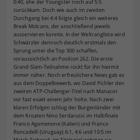
0:40, ehe der Youngster noch auf 5:5
zurückkam. Doch wie auch im zweiten
Durchgang bei 4:4 folgte gleich ein weiteres
Break Molcans, der anschließend jeweils
ausservieren konnte. In der Weltrangliste wird
Schwärzler dennoch deutlich erstmals den
Sprung unter die Top 300 schaffen,
voraussichtlich an Position 262. Die erste
Grand-Slam-Teilnahme rückt für ihn hiermit
immer näher. Noch erfreulichere News gab es
aus dem Doppelbewerb, wo David Pichler den
zweiten ATP-Challenger-Titel nach Manacor
vor fast exakt einem Jahr holte. Nach zwei
klaren Erfolgen schlug der Burgenländer mit
dem Kroaten Nino Serdarusic im Halbfinale
Franco Agamenone (Italien) und Franco
Roncadelli (Uruguay) 6:1, 4:6 und 10:5 im
Match Tiebreak. Im Titelspiel wehrten sie