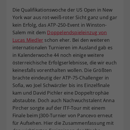
Dieser Wert speichert Ihre Consent-
Die Qualifikationswoche der US Open in New
Einstellungen. Unter anderem eine
York war aus rot-weiß-roter Sicht ganz und gar
zufällig generierte ID, für die
kein Erfolg, das ATP-250-Event in Winston-
Zweck
historische Speicherung Ihrer
Salem mit dem
Doppelendspieleinzug von
vorgenommen Einstellungen, falls der
Webseiten-Betreiber dies eingestellt
Lucas Miedler
schon eher. Bei den weiteren
hat.
internationalen Turnieren im Ausland gab es
in Kalenderwoche 44 noch einige weitere
österreichische Erfolgserlebnisse, die wir euch
keinesfalls vorenthalten wollen. Die Größten
brachte eindeutig der ATP-75-Challenger in
Sofia, wo Joel Schwärzler bis ins Einzelfinale
kam und David Pichler eine Doppeltrophäe
abstaubte. Doch auch Nachwuchstalent Anna
Pircher sorgte auf der ITF-Tour mit einem
Finale beim J300-Turnier von Pancevo erneut
für Aufsehen. Hier die Zusammenfassung mit