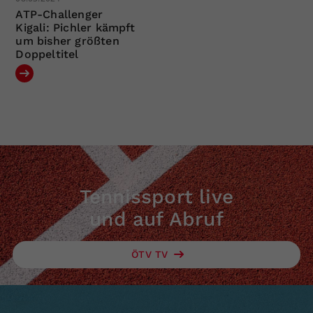
ATP-Challenger
Kigali: Pichler kämpft
um bisher größten
Doppeltitel
Tennissport live
und auf Abruf
ÖTV TV