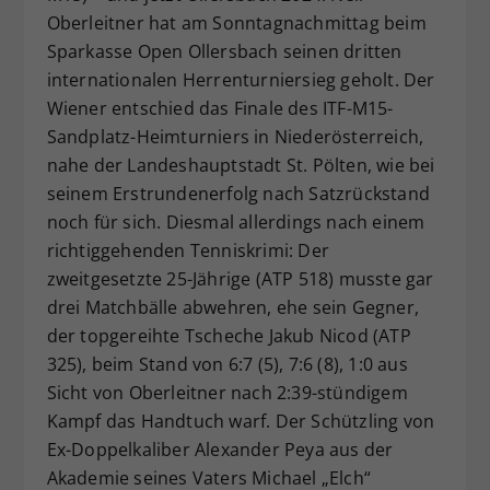
Oberleitner hat am Sonntagnachmittag beim
Dieser Wert speichert Ihre Consent-
Sparkasse Open Ollersbach seinen dritten
Einstellungen. Unter anderem eine
zufällig generierte ID, für die
internationalen Herrenturniersieg geholt. Der
Zweck
historische Speicherung Ihrer
Wiener entschied das Finale des ITF-M15-
vorgenommen Einstellungen, falls der
Sandplatz-Heimturniers in Niederösterreich,
Webseiten-Betreiber dies eingestellt
nahe der Landeshauptstadt St. Pölten, wie bei
hat.
seinem Erstrundenerfolg nach Satzrückstand
noch für sich. Diesmal allerdings nach einem
richtiggehenden Tenniskrimi: Der
zweitgesetzte 25-Jährige (ATP 518) musste gar
drei Matchbälle abwehren, ehe sein Gegner,
der topgereihte Tscheche Jakub Nicod (ATP
325), beim Stand von 6:7 (5), 7:6 (8), 1:0 aus
Sicht von Oberleitner nach 2:39-stündigem
Kampf das Handtuch warf. Der Schützling von
Ex-Doppelkaliber Alexander Peya aus der
Akademie seines Vaters Michael „Elch“