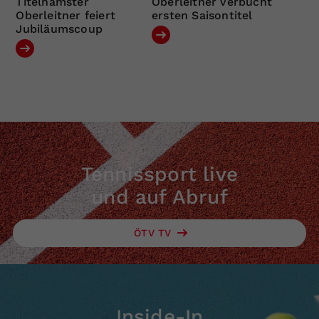
Titelhamster
Oberleitner verbucht
Oberleitner feiert
ersten Saisontitel
Jubiläumscoup
Tennissport live
und auf Abruf
ÖTV TV
Inside-In