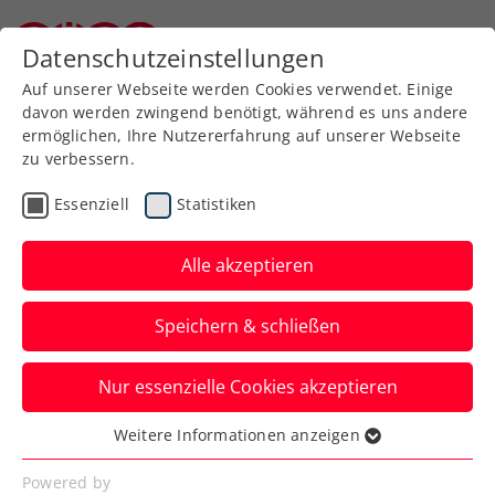
Zurück zur Newsübersicht
Datenschutzeinstellungen
Niederösterreichischer Tennisverband
Auf unserer Webseite werden Cookies verwendet. Einige
davon werden zwingend benötigt, während es uns andere
ermöglichen, Ihre Nutzererfahrung auf unserer Webseite
zu verbessern.
Turniere
ITF
Essenziell
Statistiken
Sparkasse Open
Ollersbach: Oberleitner
Alle akzeptieren
nach Krimi zum Heimsieg
Speichern & schließen
Das ÖTV-Ass wehrt beim ITF-
Nur essenzielle Cookies akzeptieren
Herrenturnier in Niederösterreich im
Finale drei Matchbälle ab.
Weitere Informationen anzeigen
Essenziell
Verfasst von: Manuel Wachta, 19.08.2024
Essenzielle Cookies werden für grundlegende
Powered by