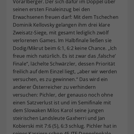
Vorarlberger. Der sich dafür im Doppel über
seinen ersten Finaleinzug bei den
Erwachsenen freuen darf: Mit dem Tschechen
Dominik Kellovsky gelangen ihm drei klare
Zweisatz-Siege, mit gesamt lediglich zwölf
verlorenen Games. Im Halbfinale ließen sie
Dodig/Mikrut beim 6:1, 6:2 keine Chance. „Ich
freue mich natürlich. Es ist zwar das ‚falsche’
Finale“, lächelte Schwärzler, dessen Priorität
freilich auf dem Einzel liegt, „aber wir werden
versuchen, es zu gewinnen.“ Das wird ein
anderer Österreicher zu verhindern
versuchen: Pichler, der genauso noch ohne
einen Satzverlust ist und im Semifinale mit
dem Slowaken Milos Karol seine jungen
steirischen Landsleute Gaxherri und Jan
Kobierski mit 7:6 (5), 6:3 schlug. Pichler hat in
seiner Karriere schon 45 ITF-Doppelpokale