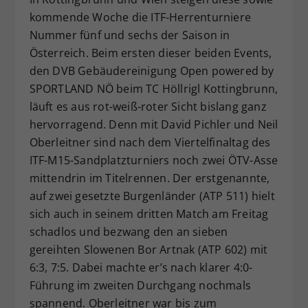
kommende Woche die ITF-Herrenturniere
Dieser Wert speichert Ihre Consent-
Einstellungen. Unter anderem eine
Nummer fünf und sechs der Saison in
zufällig generierte ID, für die
Österreich. Beim ersten dieser beiden Events,
Zweck
historische Speicherung Ihrer
den DVB Gebäudereinigung Open powered by
vorgenommen Einstellungen, falls der
SPORTLAND NÖ beim TC Höllrigl Kottingbrunn,
Webseiten-Betreiber dies eingestellt
läuft es aus rot-weiß-roter Sicht bislang ganz
hat.
hervorragend. Denn mit David Pichler und Neil
Oberleitner sind nach dem Viertelfinaltag des
ITF-M15-Sandplatzturniers noch zwei ÖTV-Asse
mittendrin im Titelrennen. Der erstgenannte,
auf zwei gesetzte Burgenländer (ATP 511) hielt
sich auch in seinem dritten Match am Freitag
schadlos und bezwang den an sieben
gereihten Slowenen Bor Artnak (ATP 602) mit
6:3, 7:5. Dabei machte er’s nach klarer 4:0-
Führung im zweiten Durchgang nochmals
spannend. Oberleitner war bis zum