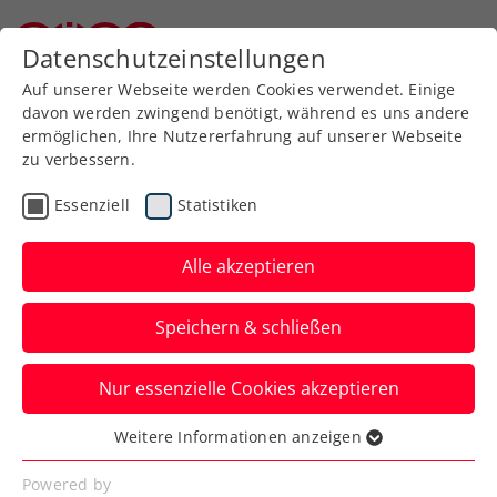
Zurück zur Newsübersicht
Datenschutzeinstellungen
Niederösterreichischer Tennisverband
Auf unserer Webseite werden Cookies verwendet. Einige
davon werden zwingend benötigt, während es uns andere
ermöglichen, Ihre Nutzererfahrung auf unserer Webseite
zu verbessern.
Turniere
ITF
Essenziell
Statistiken
ITF Kottingbrunn:
Halbfinale! Pichler und
Alle akzeptieren
Oberleitner bleiben im
Speichern & schließen
Titelrennen
Nur essenzielle Cookies akzeptieren
Im Doppel kommt es zum rot-weiß-roten
Finalduell zwischen David Pichler und Joel
Weitere Informationen anzeigen
Essenziell
Schwärzler.
Essenzielle Cookies werden für grundlegende
Powered by