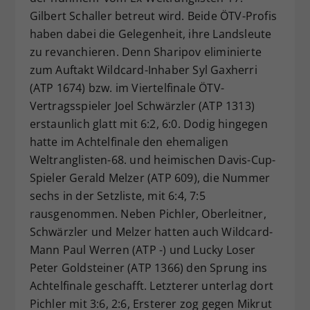
Gilbert Schaller betreut wird. Beide ÖTV-Profis
haben dabei die Gelegenheit, ihre Landsleute
zu revanchieren. Denn Sharipov eliminierte
zum Auftakt Wildcard-Inhaber Syl Gaxherri
(ATP 1674) bzw. im Viertelfinale ÖTV-
Vertragsspieler Joel Schwärzler (ATP 1313)
erstaunlich glatt mit 6:2, 6:0. Dodig hingegen
hatte im Achtelfinale den ehemaligen
Weltranglisten-68. und heimischen Davis-Cup-
Spieler Gerald Melzer (ATP 609), die Nummer
sechs in der Setzliste, mit 6:4, 7:5
rausgenommen. Neben Pichler, Oberleitner,
Schwärzler und Melzer hatten auch Wildcard-
Mann Paul Werren (ATP -) und Lucky Loser
Peter Goldsteiner (ATP 1366) den Sprung ins
Achtelfinale geschafft. Letzterer unterlag dort
Pichler mit 3:6, 2:6, Ersterer zog gegen Mikrut