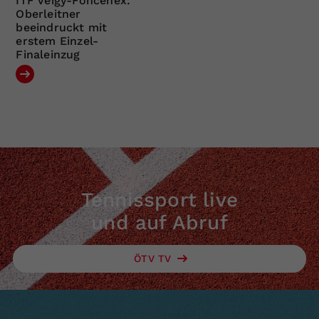
ITF Veigy-Foncenex:
Oberleitner
beeindruckt mit
erstem Einzel-
Finaleinzug
Tennissport live
und auf Abruf
ÖTV TV