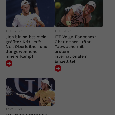
18.01.2023
15.01.2023
„Ich bin selbst mein
ITF Veigy-Foncenex:
größter Kritiker“:
Oberleitner krönt
Neil Oberleitner und
Topwoche mit
der gewonnene
erstem
innere Kampf
internationalem
Einzeltitel
14.01.2023