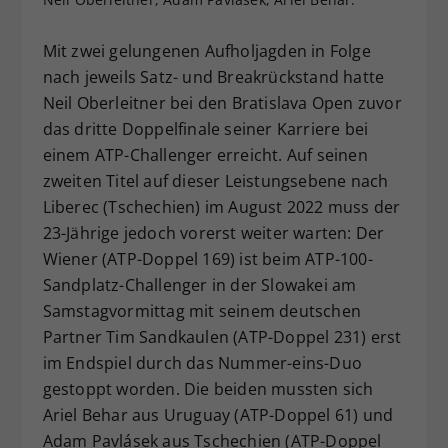
Dieser Wert speichert Ihre Consent-
Einstellungen. Unter anderem eine
Mit zwei gelungenen Aufholjagden in Folge
zufällig generierte ID, für die
nach jeweils Satz- und Breakrückstand hatte
Zweck
historische Speicherung Ihrer
Neil Oberleitner bei den Bratislava Open zuvor
vorgenommen Einstellungen, falls der
das dritte Doppelfinale seiner Karriere bei
Webseiten-Betreiber dies eingestellt
einem ATP-Challenger erreicht. Auf seinen
hat.
zweiten Titel auf dieser Leistungsebene nach
Liberec (Tschechien) im August 2022 muss der
23-Jährige jedoch vorerst weiter warten: Der
Wiener (ATP-Doppel 169) ist beim ATP-100-
Sandplatz-Challenger in der Slowakei am
Samstagvormittag mit seinem deutschen
Partner Tim Sandkaulen (ATP-Doppel 231) erst
im Endspiel durch das Nummer-eins-Duo
gestoppt worden. Die beiden mussten sich
Ariel Behar aus Uruguay (ATP-Doppel 61) und
Adam Pavlásek aus Tschechien (ATP-Doppel