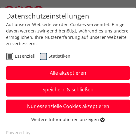
Zurück zur Newsübersicht
Datenschutzeinstellungen
Niederösterreichischer Tennisverband
Auf unserer Webseite werden Cookies verwendet. Einige
davon werden zwingend benötigt, während es uns andere
ermöglichen, Ihre Nutzererfahrung auf unserer Webseite
zu verbessern.
Turniere
ATP
Essenziell
Statistiken
ATP-Challenger
Bratislava: Oberleitner
Alle akzeptieren
erst von der Nummer 1
Speichern & schließen
gestoppt
Nur essenzielle Cookies akzeptieren
Das ÖTV-Ass verliert in der Hauptstadt
der Slowakei das Doppelfinale in zwei
Weitere Informationen anzeigen
Essenziell
Sätzen.
Essenzielle Cookies werden für grundlegende
Powered by