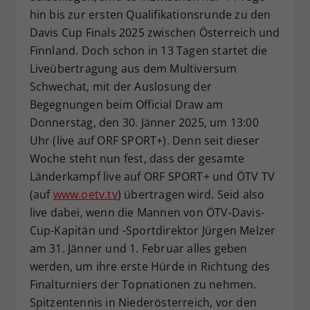
hin bis zur ersten Qualifikationsrunde zu den
Dieser Wert speichert Ihre Consent-
Davis Cup Finals 2025 zwischen Österreich und
Einstellungen. Unter anderem eine
zufällig generierte ID, für die
Finnland. Doch schon in 13 Tagen startet die
Zweck
historische Speicherung Ihrer
Liveübertragung aus dem Multiversum
vorgenommen Einstellungen, falls der
Schwechat, mit der Auslosung der
Webseiten-Betreiber dies eingestellt
Begegnungen beim Official Draw am
hat.
Donnerstag, den 30. Jänner 2025, um 13:00
Uhr (live auf ORF SPORT+). Denn seit dieser
Woche steht nun fest, dass der gesamte
Länderkampf live auf ORF SPORT+ und ÖTV TV
(auf
www.oetv.tv
) übertragen wird. Seid also
live dabei, wenn die Mannen von ÖTV-Davis-
Cup-Kapitän und -Sportdirektor Jürgen Melzer
am 31. Jänner und 1. Februar alles geben
werden, um ihre erste Hürde in Richtung des
Finalturniers der Topnationen zu nehmen.
Spitzentennis in Niederösterreich, vor den