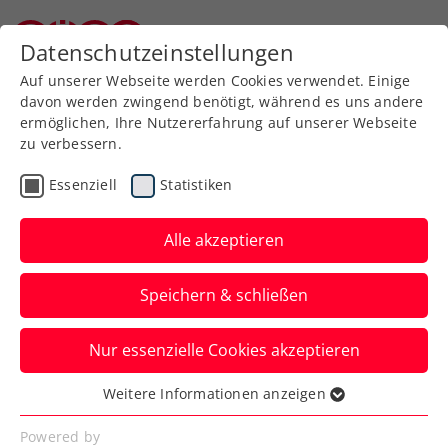
Zurück zur Newsübersicht
Datenschutzeinstellungen
Niederösterreichischer Tennisverband
Auf unserer Webseite werden Cookies verwendet. Einige
davon werden zwingend benötigt, während es uns andere
ermöglichen, Ihre Nutzererfahrung auf unserer Webseite
zu verbessern.
Davis Cup
Essenziell
Statistiken
Davis Cup Österreich –
Finnland live auf ORF
Alle akzeptieren
SPORT+ und ÖTV TV
Speichern & schließen
So seid ihr live dabei, wenn die ÖTV-
Nur essenzielle Cookies akzeptieren
Herren den Kampf um einen Platz beim
Finalturnier 2025 aufnehmen.
Weitere Informationen anzeigen
Essenziell
Verfasst von: Manuel Wachta, 17.01.2025
Essenzielle Cookies werden für grundlegende
Powered by