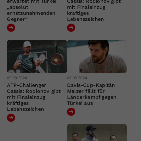
erwartet mit Türkei
Cassis: Rodionov gibt
„absolut
mit Finaleinzug
ernstzunehmenden
kräftiges
Gegner“
Lebenszeichen
09.09.2024
08.09.2024
ATP-Challenger
Davis-Cup-Kapitän
Cassis: Rodionov gibt
Melzer fällt für
mit Finaleinzug
Länderkampf gegen
kräftiges
Türkei aus
Lebenszeichen