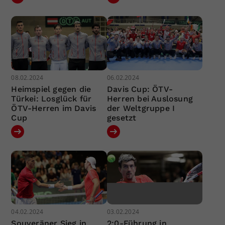
08.02.2024
06.02.2024
Heimspiel gegen die
Davis Cup: ÖTV-
Türkei: Losglück für
Herren bei Auslosung
ÖTV-Herren im Davis
der Weltgruppe I
Cup
gesetzt
04.02.2024
03.02.2024
Souveräner Sieg in
2:0-Führung in