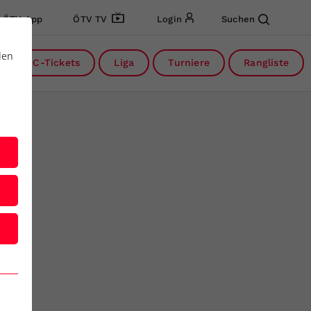
ÖTV App
ÖTV TV
Login
Suchen
den
DC-Tickets
Liga
Turniere
Rangliste