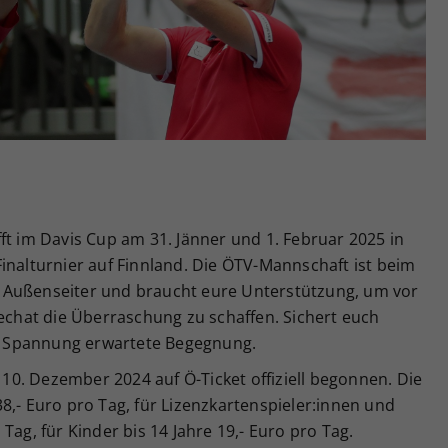
Zweck
generierte ID, für die historische Speicherung
Ihrer vorgenommen Einstellungen, falls der
Webseiten-Betreiber dies eingestellt hat.
ft im Davis Cup am 31. Jänner und 1. Februar 2025 in
inalturnier auf Finnland. Die ÖTV-Mannschaft ist beim
 Außenseiter und braucht eure Unterstützung, um vor
hat die Überraschung zu schaffen. Sichert euch
mit Spannung erwartete Begegnung.
0. Dezember 2024 auf Ö-Ticket offiziell begonnen. Die
8,- Euro pro Tag, für Lizenzkartenspieler:innen und
Tag, für Kinder bis 14 Jahre 19,- Euro pro Tag.