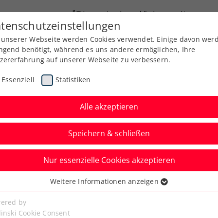
ÖTV
Landesverbände
News
tenschutzeinstellungen
 unserer Webseite werden Cookies verwendet. Einige davon wer
Ausbildung
Services
Über uns
Kreise
ngend benötigt, während es uns andere ermöglichen, Ihre
zererfahrung auf unserer Webseite zu verbessern.
Essenziell
Statistiken
Alle akzeptieren
Speichern & schließen
Nur essenzielle Cookies akzeptieren
is Cup Österreich –
Weitere Informationen anzeigen
ssenziell
ort erhältlich
senzielle Cookies werden für grundlegende Funktionen der
ered by
bseite benötigt. Dadurch ist gewährleistet, dass die Webseite
linski Cookie Consent