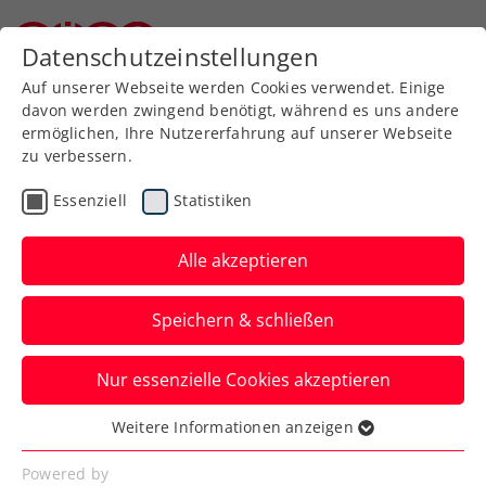
Zurück zur Newsübersicht
Datenschutzeinstellungen
Niederösterreichischer Tennisverband
Auf unserer Webseite werden Cookies verwendet. Einige
davon werden zwingend benötigt, während es uns andere
ermöglichen, Ihre Nutzererfahrung auf unserer Webseite
zu verbessern.
Davis Cup
ATP
WTA
Turniere
Essenziell
Statistiken
Schett-Eagle „ganz, ganz
stolz auf Jürgen Melzer
Alle akzeptieren
und sein Team“
Speichern & schließen
Österreichs beste Spielerin aller Zeiten
Nur essenzielle Cookies akzeptieren
findet fürs KURIER Austria Davis Cup
Team im Interview nur lobende Worte.
Weitere Informationen anzeigen
Essenziell
Verfasst von: Manuel Wachta, 25.10.2025
Essenzielle Cookies werden für grundlegende
Powered by