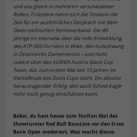
und das gleich in mehreren verschiedenen
Dieser Wert speichert Ihre Consent-
Rollen. Trotzdem nahm sich die Tirolerin die
Einstellungen. Unter anderem eine
zufällig generierte ID, für die
Zeit für ein ausführliches Gespräch mit dem
Zweck
historische Speicherung Ihrer
Österreichischen Tennisverband. Die 49-
vorgenommen Einstellungen, falls der
Jährige im Interview über die tolle Entwicklung
Webseiten-Betreiber dies eingestellt
des ATP-500-Turniers in Wien, den Aufschwung
hat.
in Österreichs Damentennis – und nicht
zuletzt über das KURIER Austria Davis Cup
Team, das zum ersten Mal seit 13 Jahren im
Viertelfinale des Davis Cups steht. Ein absolut
herausragender Erfolg, den auch Schett-Eagle
nicht hoch genug einschätzen kann.
Babsi, du hast heuer zum fünften Mal das
Showturnier Red Bull BassLine vor den Erste
Bank Open moderiert. Was macht dieses