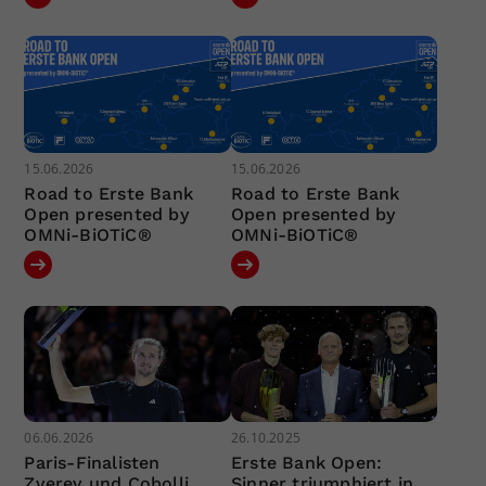
15.06.2026
15.06.2026
Road to Erste Bank
Road to Erste Bank
Open presented by
Open presented by
OMNi-BiOTiC®
OMNi-BiOTiC®
06.06.2026
26.10.2025
Paris-Finalisten
Erste Bank Open:
Zverev und Cobolli
Sinner triumphiert in