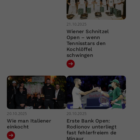
21.10.2025
Wiener Schnitzel
Open – wenn
Tennisstars den
Kochlöffel
schwingen
20.10.2025
20.10.2025
Wie man Italiener
Erste Bank Open:
einkocht
Rodionov unterliegt
fast fehlerfreiem de
Minaur