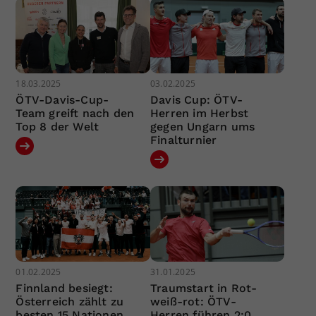
18.03.2025
03.02.2025
ÖTV-Davis-Cup-
Davis Cup: ÖTV-
Team greift nach den
Herren im Herbst
Top 8 der Welt
gegen Ungarn ums
Finalturnier
01.02.2025
31.01.2025
Finnland besiegt:
Traumstart in Rot-
Österreich zählt zu
weiß-rot: ÖTV-
besten 15 Nationen
Herren führen 2:0