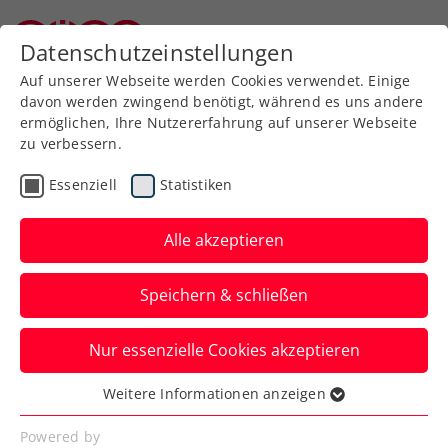
Zurück zur Newsübersicht
Datenschutzeinstellungen
Niederösterreichischer Tennisverband
Auf unserer Webseite werden Cookies verwendet. Einige
davon werden zwingend benötigt, während es uns andere
ermöglichen, Ihre Nutzererfahrung auf unserer Webseite
zu verbessern.
Davis Cup
Essenziell
Statistiken
Rekordverdächtige
Medienwerte für KURIER
Alle akzeptieren
Austria Davis Cup Team
Speichern & schließen
Die zweite Qualifikationsrunde in Ungarn
Nur essenzielle Cookies akzeptieren
bringt 31 Millionen Kontaktchancen, 2,1
Millionen Euro Medienwert.
Weitere Informationen anzeigen
Essenziell
Verfasst von: Manuel Wachta, 14.10.2025
Essenzielle Cookies werden für grundlegende
Powered by