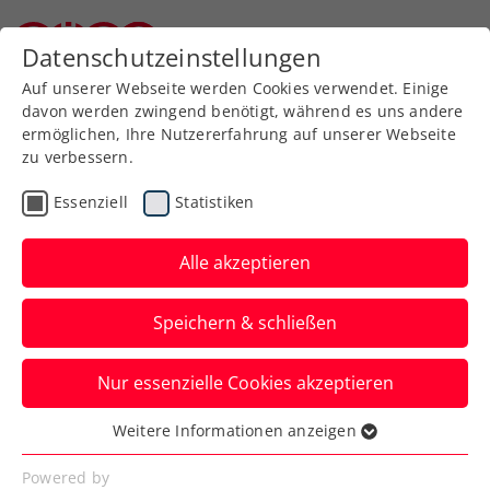
Zurück zur Newsübersicht
Datenschutzeinstellungen
Niederösterreichischer Tennisverband
Auf unserer Webseite werden Cookies verwendet. Einige
davon werden zwingend benötigt, während es uns andere
ermöglichen, Ihre Nutzererfahrung auf unserer Webseite
zu verbessern.
Davis Cup
ATP
WTA
Turniere
Essenziell
Statistiken
Schett-Eagle „ganz, ganz
stolz auf Jürgen Melzer
Alle akzeptieren
und sein Team“
Speichern & schließen
Österreichs beste Spielerin aller Zeiten
Nur essenzielle Cookies akzeptieren
findet fürs KURIER Austria Davis Cup
Team im Interview nur lobende Worte.
Weitere Informationen anzeigen
Essenziell
Verfasst von: Manuel Wachta, 25.10.2025
Essenzielle Cookies werden für grundlegende
Powered by