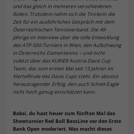
und das gleich in mehreren verschiedenen
Dieser Wert speichert Ihre Consent-
Rollen. Trotzdem nahm sich die Tirolerin die
Einstellungen. Unter anderem eine
zufällig generierte ID, für die
Zeit für ein ausführliches Gespräch mit dem
Zweck
historische Speicherung Ihrer
Österreichischen Tennisverband. Die 49-
vorgenommen Einstellungen, falls der
Jährige im Interview über die tolle Entwicklung
Webseiten-Betreiber dies eingestellt
des ATP-500-Turniers in Wien, den Aufschwung
hat.
in Österreichs Damentennis – und nicht
zuletzt über das KURIER Austria Davis Cup
Team, das zum ersten Mal seit 13 Jahren im
Viertelfinale des Davis Cups steht. Ein absolut
herausragender Erfolg, den auch Schett-Eagle
nicht hoch genug einschätzen kann.
Babsi, du hast heuer zum fünften Mal das
Showturnier Red Bull BassLine vor den Erste
Bank Open moderiert. Was macht dieses