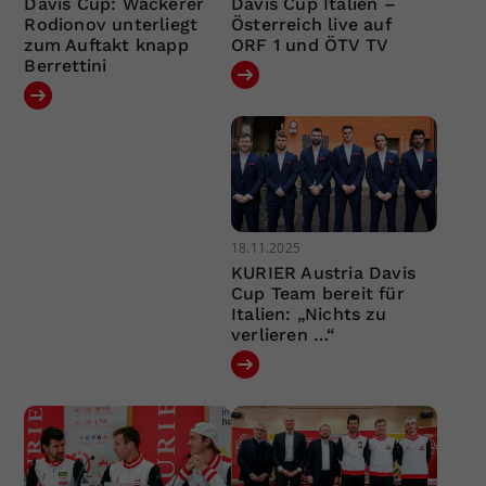
Davis Cup: Wackerer
Davis Cup Italien –
Rodionov unterliegt
Österreich live auf
zum Auftakt knapp
ORF 1 und ÖTV TV
Berrettini
18.11.2025
KURIER Austria Davis
Cup Team bereit für
Italien: „Nichts zu
verlieren …“