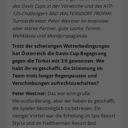
des Davis Cups in der Vorwoche und des ATP-
Dieser Wert speichert Ihre Consent-
125-Challengers BAD WALTERSDORF TROPHY.
Einstellungen. Unter anderem eine
zufällig generierte ID, für die
Turnierdirektor Peter Westner im Interview
Zweck
historische Speicherung Ihrer
über starke Partner, gute Laune, Tennis-
vorgenommen Einstellungen, falls der
Weltklasse und Mundpropaganda.
Webseiten-Betreiber dies eingestellt
hat.
Trotz der schwierigen Wetterbedingungen
hat Österreich die Davis-Cup-Begegnung
gegen die Türkei mit 3:0 gewonnen. Wie
habt ihr es geschafft, die Stimmung im
Team trotz langer Regenpausen und
Verschiebungen aufrechtzuerhalten?
Peter Westner:
Das war eine große
Herausforderung, aber wir haben es geschafft,
die Spieler bestmöglich zu betreuen. Ein
riesiger Vorteil war die Erholung im Spa Resort
Styria und im Heilthermen Resort Bad