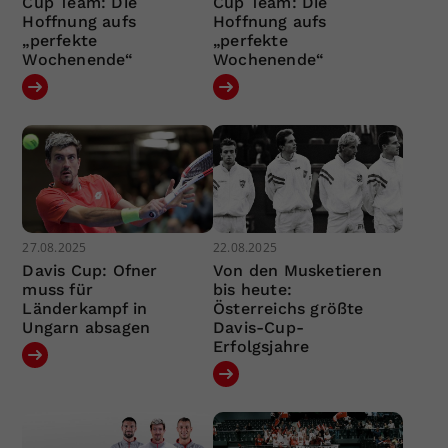
Cup Team: Die
Cup Team: Die
Hoffnung aufs
Hoffnung aufs
„perfekte
„perfekte
Wochenende“
Wochenende“
27.08.2025
22.08.2025
Davis Cup: Ofner
Von den Musketieren
muss für
bis heute:
Länderkampf in
Österreichs größte
Ungarn absagen
Davis-Cup-
Erfolgsjahre