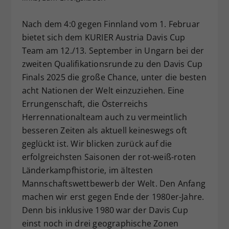
Dieser Wert speichert Ihre Consent-
Nach dem 4:0 gegen Finnland vom 1. Februar
Einstellungen. Unter anderem eine
zufällig generierte ID, für die
bietet sich dem KURIER Austria Davis Cup
Zweck
historische Speicherung Ihrer
Team am 12./13. September in Ungarn bei der
vorgenommen Einstellungen, falls der
zweiten Qualifikationsrunde zu den Davis Cup
Webseiten-Betreiber dies eingestellt
Finals 2025 die große Chance, unter die besten
hat.
acht Nationen der Welt einzuziehen. Eine
Errungenschaft, die Österreichs
Herrennationalteam auch zu vermeintlich
besseren Zeiten als aktuell keineswegs oft
geglückt ist. Wir blicken zurück auf die
erfolgreichsten Saisonen der rot-weiß-roten
Länderkampfhistorie, im ältesten
Mannschaftswettbewerb der Welt. Den Anfang
machen wir erst gegen Ende der 1980er-Jahre.
Denn bis inklusive 1980 war der Davis Cup
einst noch in drei geographische Zonen