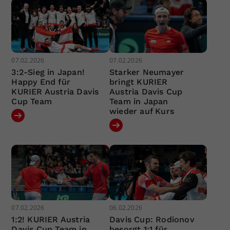
07.02.2026
07.02.2026
3:2-Sieg in Japan!
Starker Neumayer
Happy End für
bringt KURIER
KURIER Austria Davis
Austria Davis Cup
Cup Team
Team in Japan
wieder auf Kurs
07.02.2026
06.02.2026
1:2! KURIER Austria
Davis Cup: Rodionov
Davis Cup Team in
besorgt 1:1 für