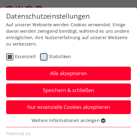
Zurück zur Newsübersicht
Datenschutzeinstellungen
Niederösterreichischer Tennisverband
Auf unserer Webseite werden Cookies verwendet. Einige
davon werden zwingend benötigt, während es uns andere
ermöglichen, Ihre Nutzererfahrung auf unserer Webseite
zu verbessern.
Davis Cup
Essenziell
Statistiken
Von den Musketieren bis
heute: Österreichs größte
Alle akzeptieren
Davis-Cup-Erfolgsjahre
Speichern & schließen
Die Geschichte zeigt: 2025 bietet sich
Nur essenzielle Cookies akzeptieren
dem KURIER Austria Davis Cup Team eine
keineswegs häufige Gelegenheit.
Weitere Informationen anzeigen
Essenziell
Verfasst von: Manuel Wachta, 22.08.2025
Essenzielle Cookies werden für grundlegende
Powered by