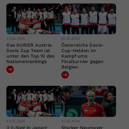
13.02.2026
09.02.2026
Das KURIER Austria
Österreichs Davis-
Davis Cup Team ist
Cup-Helden im
unter den Top 10 des
Kampf ums
Nationenrankings
Finalturnier gegen
Belgien
07.02.2026
07.02.2026
3:2-Sieg in Japan!
Starker Neumayer