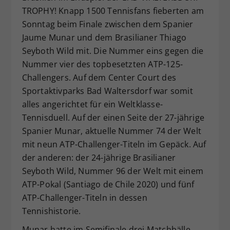
TROPHY! Knapp 1500 Tennisfans fieberten am
Dieser Wert speichert Ihre Consent-
Sonntag beim Finale zwischen dem Spanier
Einstellungen. Unter anderem eine
zufällig generierte ID, für die
Jaume Munar und dem Brasilianer Thiago
Zweck
historische Speicherung Ihrer
Seyboth Wild mit. Die Nummer eins gegen die
vorgenommen Einstellungen, falls der
Nummer vier des topbesetzten ATP-125-
Webseiten-Betreiber dies eingestellt
Challengers. Auf dem Center Court des
hat.
Sportaktivparks Bad Waltersdorf war somit
alles angerichtet für ein Weltklasse-
Tennisduell. Auf der einen Seite der 27-jährige
Spanier Munar, aktuelle Nummer 74 der Welt
mit neun ATP-Challenger-Titeln im Gepäck. Auf
der anderen: der 24-jährige Brasilianer
Seyboth Wild, Nummer 96 der Welt mit einem
ATP-Pokal (Santiago de Chile 2020) und fünf
ATP-Challenger-Titeln in dessen
Tennishistorie.
Munar hatte im Semifinale drei Matchbälle