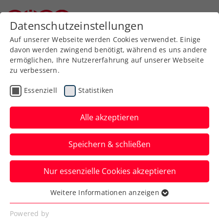
Zurück zur Newsübersicht
Datenschutzeinstellungen
Niederösterreichischer Tennisverband
Auf unserer Webseite werden Cookies verwendet. Einige
davon werden zwingend benötigt, während es uns andere
ermöglichen, Ihre Nutzererfahrung auf unserer Webseite
zu verbessern.
Turniere
ATP
Essenziell
Statistiken
BAD WALTERSDORF
TROPHY: Munar stürmt
Alle akzeptieren
zu Jubiläumstitel
Speichern & schließen
Doch beide Finalisten fühlen sich beim
Nur essenzielle Cookies akzeptieren
ATP-Challenger in der Steiermark
merklich wie zu Hause.
Weitere Informationen anzeigen
Essenziell
Verfasst von: Presseaussendung / Redaktion, 23.09.2024
Essenzielle Cookies werden für grundlegende
Powered by