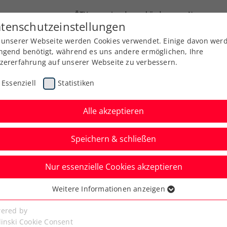
ÖTV
Landesverbände
News
tenschutzeinstellungen
 unserer Webseite werden Cookies verwendet. Einige davon wer
Ausbildung
Services
Über uns
Kreise
ngend benötigt, während es uns andere ermöglichen, Ihre
zererfahrung auf unserer Webseite zu verbessern.
Essenziell
Statistiken
Alle akzeptieren
Speichern & schließen
Nur essenzielle Cookies akzeptieren
erreich gegen Finnland
Weitere Informationen anzeigen
ssenziell
icher Besetzung
senzielle Cookies werden für grundlegende Funktionen der
ered by
bseite benötigt. Dadurch ist gewährleistet, dass die Webseite
linski Cookie Consent