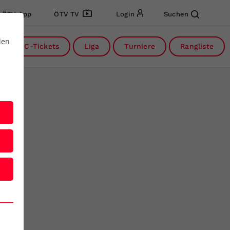
ÖTV App
ÖTV TV
Login
Suchen
den
DC-Tickets
Liga
Turniere
Rangliste