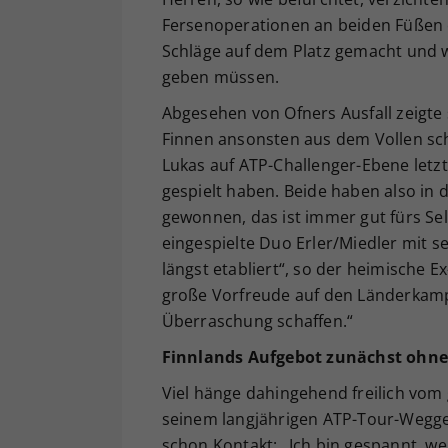
Fersenoperationen an beiden Füßen e
Schläge auf dem Platz gemacht und 
geben müssen.
Abgesehen von Ofners Ausfall zeigte 
Finnen ansonsten aus dem Vollen sch
Lukas auf ATP-Challenger-Ebene letzte
gespielt haben. Beide haben also in
gewonnen, das ist immer gut fürs Sel
eingespielte Duo Erler/Miedler mit s
längst etabliert“, so der heimische Ex
große Vorfreude auf den Länderkamp
Überraschung schaffen.“
Finnlands Aufgebot zunächst ohn
Viel hänge dahingehend freilich vom
seinem langjährigen ATP-Tour-Wegge
schon Kontakt: „Ich bin gespannt, w