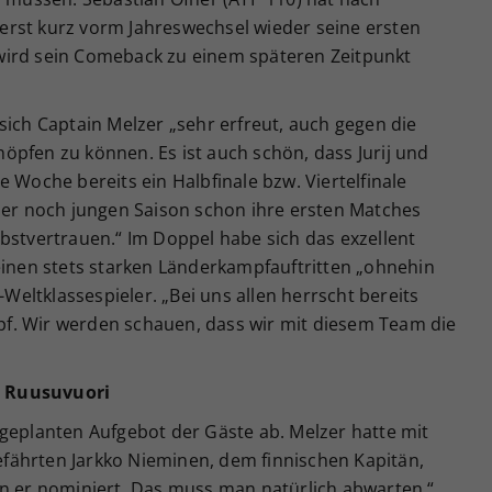
rst kurz vorm Jahreswechsel wieder seine ersten
wird sein Comeback zu einem späteren Zeitpunkt
sich Captain Melzer „sehr erfreut, auch gegen die
öpfen zu können. Es ist auch schön, dass Jurij und
 Woche bereits ein Halbfinale bzw. Viertelfinale
 der noch jungen Saison schon ihre ersten Matches
bstvertrauen.“ Im Doppel habe sich das exzellent
einen stets starken Länderkampfauftritten „ohnehin
-Weltklassespieler. „Bei uns allen herrscht bereits
f. Wir werden schauen, dass wir mit diesem Team die
e Ruusuvuori
 geplanten Aufgebot der Gäste ab. Melzer hatte mit
fährten Jarkko Nieminen, dem finnischen Kapitän,
en er nominiert. Das muss man natürlich abwarten.“