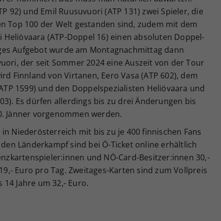
TP 92) und Emil Ruusuvuori (ATP 131) zwei Spieler, die
en Top 100 der Welt gestanden sind, zudem mit dem
 Heliövaara (ATP-Doppel 16) einen absoluten Doppel-
iges Aufgebot wurde am Montagnachmittag dann
vuori, der seit Sommer 2024 eine Auszeit von der Tour
ird Finnland von Virtanen, Eero Vasa (ATP 602), dem
 (ATP 1599) und den Doppelspezialisten Heliövaara und
03). Es dürfen allerdings bis zu drei Änderungen bis
30. Jänner vorgenommen werden.
in Niederösterreich mit bis zu je 400 finnischen Fans
 den Länderkampf sind bei Ö-Ticket online erhältlich
zenzkartenspieler:innen und NÖ-Card-Besitzer:innen 30,-
 19,- Euro pro Tag. Zweitages-Karten sind zum Vollpreis
is 14 Jahre um 32,- Euro.