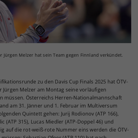
Zweck
generierte ID, für die historische Speicherung
Ihrer vorgenommen Einstellungen, falls der
Webseiten-Betreiber dies eingestellt hat.
r Jürgen Melzer hat sein Team gegen Finnland verkündet.
ifikationsrunde zu den Davis Cup Finals 2025 hat ÖTV-
r Jürgen Melzer am Montag seine vorläufigen
en müssen. Österreichs Herren-Nationalmannschaft
and am 31. Jänner und 1. Februar im Multiversum
lgenden Quintett gehen: Jurij Rodionov (ATP 166),
lic (ATP 315), Lucas Miedler (ATP-Doppel 46) und
zig auf die rot-weiß-rote Nummer eins werden die ÖTV-
n müssen: Sebastian Ofner (ATP 110) hat nach