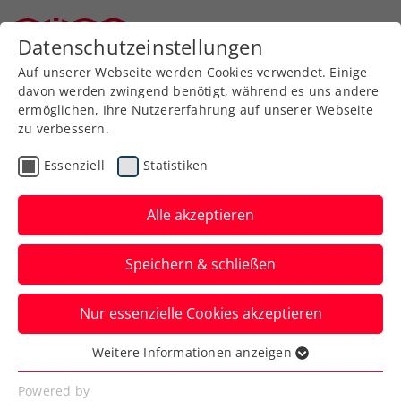
Zurück zur Newsübersicht
Datenschutzeinstellungen
Niederösterreichischer Tennisverband
Auf unserer Webseite werden Cookies verwendet. Einige
davon werden zwingend benötigt, während es uns andere
ermöglichen, Ihre Nutzererfahrung auf unserer Webseite
zu verbessern.
ATP
Turniere
Essenziell
Statistiken
Mensík schlägt bei Red
Bull BassLine auf
Alle akzeptieren
Der Tscheche nimmt am 23. Oktober
Speichern & schließen
beim diesjährigen Tiebreak-Event in der
Wiener Stadthalle teil.
Nur essenzielle Cookies akzeptieren
Verfasst von: Presseaussendung / Redaktion, 16.06.2026
Weitere Informationen anzeigen
Essenziell
Essenzielle Cookies werden für grundlegende
Powered by