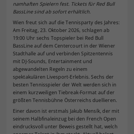
namhaften Spielern fest. Tickets für Red Bull
Dieser Wert speichert Ihre Consent-
BassLine sind ab sofort erhältlich.
Einstellungen. Unter anderem eine
zufällig generierte ID, für die
Wien freut sich auf die Tennisparty des Jahres:
Zweck
historische Speicherung Ihrer
Am Freitag, 23. Oktober 2026, schlagen ab
vorgenommen Einstellungen, falls der
19:00 Uhr sechs Topspieler bei Red Bull
Webseiten-Betreiber dies eingestellt
BassLine auf dem Centercourt in der Wiener
hat.
Stadthalle auf und verbinden Spitzentennis
mit DJ-Sounds, Entertainment und
abgewandelten Regeln zu einem
spektakulären Livesport-Erlebnis. Sechs der
besten Tennisspieler der Welt werden sich in
einem kurzweiligen Tiebreak-Format auf der
größten Tennisbühne Österreichs duellieren.
Einer davon ist erstmals Jakub Mensík, der mit
seinem Halbfinaleinzug bei den French Open
eindrucksvoll unter Beweis gestellt hat, welch