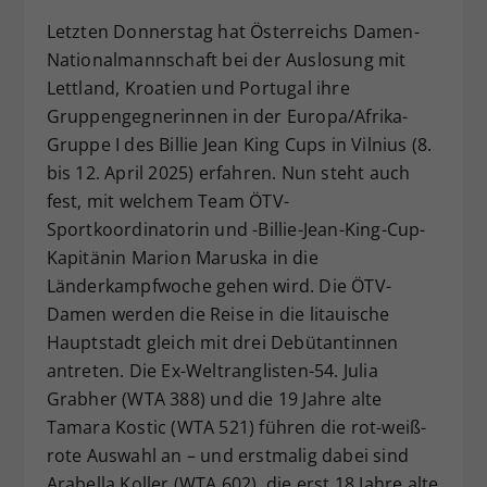
Dieser Wert speichert Ihre Consent-
Letzten Donnerstag hat Österreichs Damen-
Einstellungen. Unter anderem eine
Nationalmannschaft bei der Auslosung mit
zufällig generierte ID, für die
Lettland, Kroatien und Portugal ihre
Zweck
historische Speicherung Ihrer
Gruppengegnerinnen in der Europa/Afrika-
vorgenommen Einstellungen, falls der
Gruppe I des Billie Jean King Cups in Vilnius (8.
Webseiten-Betreiber dies eingestellt
hat.
bis 12. April 2025) erfahren. Nun steht auch
fest, mit welchem Team ÖTV-
Sportkoordinatorin und -Billie-Jean-King-Cup-
Kapitänin Marion Maruska in die
Länderkampfwoche gehen wird. Die ÖTV-
Damen werden die Reise in die litauische
Hauptstadt gleich mit drei Debütantinnen
antreten. Die Ex-Weltranglisten-54. Julia
Grabher (WTA 388) und die 19 Jahre alte
Tamara Kostic (WTA 521) führen die rot-weiß-
rote Auswahl an – und erstmalig dabei sind
Arabella Koller (WTA 602), die erst 18 Jahre alte