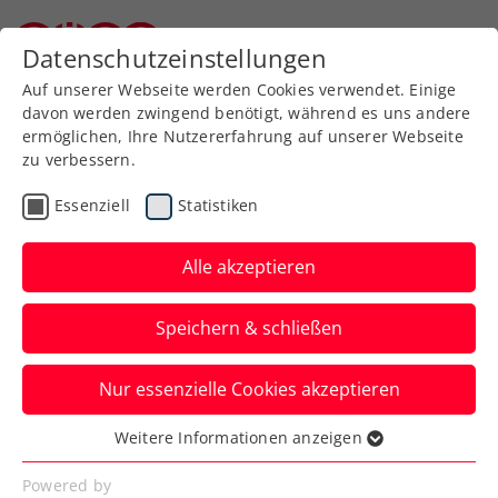
Zurück zur Newsübersicht
Datenschutzeinstellungen
Niederösterreichischer Tennisverband
Auf unserer Webseite werden Cookies verwendet. Einige
davon werden zwingend benötigt, während es uns andere
ermöglichen, Ihre Nutzererfahrung auf unserer Webseite
zu verbessern.
Billie Jean King Cup
Essenziell
Statistiken
Billie Jean King Cup: ÖTV-
Damen mit 3
Alle akzeptieren
Debütantinnen nach
Speichern & schließen
Vilnius
Nur essenzielle Cookies akzeptieren
Arabella Koller, Ekaterina Perelygina und
Mavie Österreicher geben ihr Debüt für
Weitere Informationen anzeigen
Essenziell
Österreich.
Essenzielle Cookies werden für grundlegende
Powered by