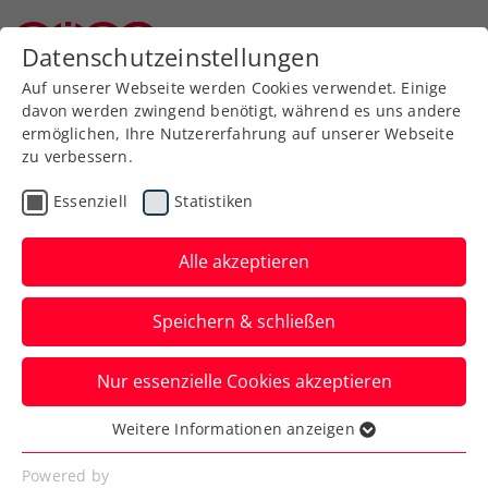
Zurück zur Newsübersicht
Datenschutzeinstellungen
Niederösterreichischer Tennisverband
Auf unserer Webseite werden Cookies verwendet. Einige
davon werden zwingend benötigt, während es uns andere
ermöglichen, Ihre Nutzererfahrung auf unserer Webseite
zu verbessern.
Rollstuhltennis
Inklusion
Turniere
Essenziell
Statistiken
Kids & Jugend
ATP
ITF
Alle akzeptieren
Miedler, Haider-Maurer,
Speichern & schließen
Legner und Pesendorfer
verzeichnen Titelgewinne
Nur essenzielle Cookies akzeptieren
Doch auch Jurij Rodionov, David Pichler,
Weitere Informationen anzeigen
Essenziell
Alexander Gschiel und Luca Sageder
Essenzielle Cookies werden für grundlegende
Powered by
überzeugen international.