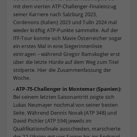
mit dem vierten ATP-Challenger-Finaleinzug
Dieser Wert speichert Ihre Consent-
seiner Karriere nach Salzburg 2023,
Einstellungen. Unter anderem eine
zufällig generierte ID, für die
Cordenons (Italien) 2023 und Tulln 2024 mal
Zweck
historische Speicherung Ihrer
wieder kräftig ATP-Punkte sammelte. Auf der
vorgenommen Einstellungen, falls der
ITF-Tour konnte sich Mavie Österreicher sogar
Webseiten-Betreiber dies eingestellt
ein erstes Mal in eine Siegerinnenliste
hat.
eintragen – während Gregor Ramskogler erst
über die letzte Hürde auf dem Weg zum Titel
stolperte. Hier die Zusammenfassung der
Woche.
- ATP-75-Challenger in Montemar (Spanien):
Bei seinem letzten Saisonantritt zeigte sich
Lukas Neumayer nochmal von seiner besten
Seite. Während Dennis Novak (ATP 348) und
David Pichler (ATP 594) jeweils im
Qualifikationsfinale ausschieden, marschierte
der 22-Jährige mit vier Siegen bis ins Endspiel