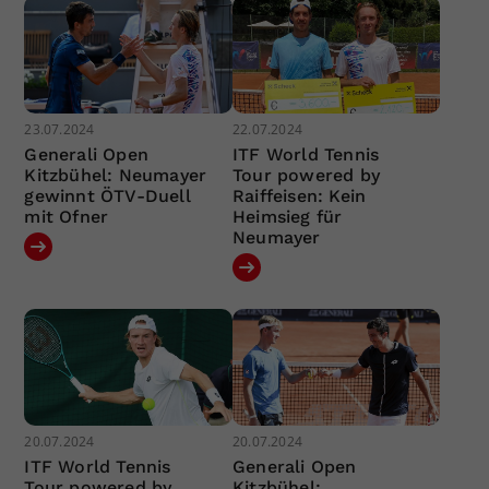
23.07.2024
22.07.2024
Generali Open
ITF World Tennis
Kitzbühel: Neumayer
Tour powered by
gewinnt ÖTV-Duell
Raiffeisen: Kein
mit Ofner
Heimsieg für
Neumayer
20.07.2024
20.07.2024
ITF World Tennis
Generali Open
Tour powered by
Kitzbühel: