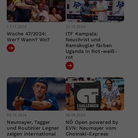
17.11.2024
23.10.2024
Woche 47/2024:
ITF Kampala:
Wer? Wann? Wo?
Neuchrist und
Ramskogler färben
Uganda in Rot-weiß-
rot
09.10.2024
08.09.2024
Neumayer, Tagger
NÖ Open powered by
und Routinier Legner
EVN: Neumayer vom
zeigen international
Choinski-Express