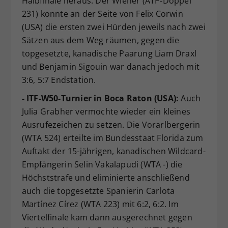
Halbfinale heraus. Der Wiener (ATP-Doppel
231) konnte an der Seite von Felix Corwin
(USA) die ersten zwei Hürden jeweils nach zwei
Sätzen aus dem Weg räumen, gegen die
topgesetzte, kanadische Paarung Liam Draxl
und Benjamin Sigouin war danach jedoch mit
3:6, 5:7 Endstation.
- ITF-W50-Turnier in Boca Raton (USA):
Auch
Julia Grabher vermochte wieder ein kleines
Ausrufezeichen zu setzen. Die Vorarlbergerin
(WTA 524) erteilte im Bundesstaat Florida zum
Auftakt der 15-jährigen, kanadischen Wildcard-
Empfängerin Selin Vakalapudi (WTA -) die
Höchststrafe und eliminierte anschließend
auch die topgesetzte Spanierin Carlota
Martínez Círez (WTA 223) mit 6:2, 6:2. Im
Viertelfinale kam dann ausgerechnet gegen