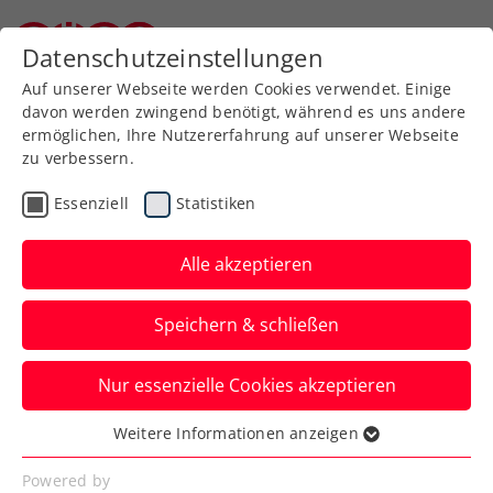
Zurück zur Newsübersicht
Datenschutzeinstellungen
Niederösterreichischer Tennisverband
Auf unserer Webseite werden Cookies verwendet. Einige
davon werden zwingend benötigt, während es uns andere
ermöglichen, Ihre Nutzererfahrung auf unserer Webseite
zu verbessern.
Turniere
Kids & Jugend
ATP
ITF
Essenziell
Statistiken
ATP-Challenger
Montemar: Neumayer
Alle akzeptieren
erst im Finale gestoppt
Speichern & schließen
Indes gelingt Mavie Österreicher beim
Nur essenzielle Cookies akzeptieren
ITF-Damenturnier in Monastir ein
internationaler Premierensieg.
Weitere Informationen anzeigen
Essenziell
Verfasst von: Manuel Wachta, 25.11.2024
Essenzielle Cookies werden für grundlegende
Powered by