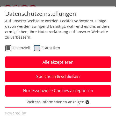
Zurück zur Newsübersicht
Datenschutzeinstellungen
Niederösterreichischer Tennisverband
Auf unserer Webseite werden Cookies verwendet. Einige
davon werden zwingend benötigt, während es uns andere
ermöglichen, Ihre Nutzererfahrung auf unserer Webseite
zu verbessern.
ATP
Turniere
Essenziell
Statistiken
Misolic droht längere
Zwangspause
Alle akzeptieren
Österreichs aktuelle Nummer eins fällt
Speichern & schließen
mit einer Fußverletzung wohl acht
Wochen lang aus.
Nur essenzielle Cookies akzeptieren
Verfasst von: Manuel Wachta, 21.02.2026
Weitere Informationen anzeigen
Essenziell
Essenzielle Cookies werden für grundlegende
Powered by