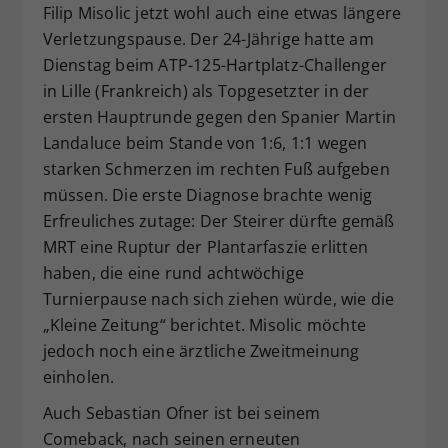
Filip Misolic jetzt wohl auch eine etwas längere
Dieser Wert speichert Ihre Consent-
Verletzungspause. Der 24-Jährige hatte am
Einstellungen. Unter anderem eine
Dienstag beim ATP-125-Hartplatz-Challenger
zufällig generierte ID, für die
in Lille (Frankreich) als Topgesetzter in der
Zweck
historische Speicherung Ihrer
vorgenommen Einstellungen, falls der
ersten Hauptrunde gegen den Spanier Martin
Webseiten-Betreiber dies eingestellt
Landaluce beim Stande von 1:6, 1:1 wegen
hat.
starken Schmerzen im rechten Fuß aufgeben
müssen. Die erste Diagnose brachte wenig
Erfreuliches zutage: Der Steirer dürfte gemäß
MRT eine Ruptur der Plantarfaszie erlitten
haben, die eine rund achtwöchige
Turnierpause nach sich ziehen würde, wie die
„Kleine Zeitung“ berichtet. Misolic möchte
jedoch noch eine ärztliche Zweitmeinung
einholen.
Auch Sebastian Ofner ist bei seinem
Comeback, nach seinen erneuten