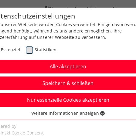
ÖTV
Landesverbände
News
tenschutzeinstellungen
 unserer Webseite werden Cookies verwendet. Einige davon wer
Ausbildung
Services
Über uns
Kreise
ngend benötigt, während es uns andere ermöglichen, Ihre
zererfahrung auf unserer Webseite zu verbessern.
Essenziell
Statistiken
Alle akzeptieren
Speichern & schließen
Nur essenzielle Cookies akzeptieren
ann für die Danube
Weitere Informationen anzeigen
ssenziell
 Open powered by SKE
senzielle Cookies werden für grundlegende Funktionen der
ered by
bseite benötigt. Dadurch ist gewährleistet, dass die Webseite
linski Cookie Consent