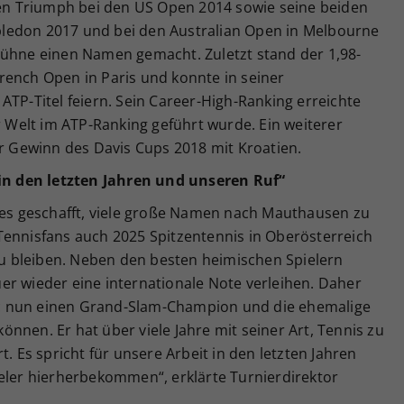
inen Triumph bei den US Open 2014 sowie seine beiden
ledon 2017 und bei den Australian Open in Melbourne
bühne einen Namen gemacht. Zuletzt stand der 1,98-
rench Open in Paris und konnte in seiner
ATP-Titel feiern. Sein Career-High-Ranking erreichte
er Welt im ATP-Ranking geführt wurde. Ein weiterer
er Gewinn des Davis Cups 2018 mit Kroatien.
 in den letzten Jahren und unseren Ruf“
r es geschafft, viele große Namen nach Mauthausen zu
Tennisfans auch 2025 Spitzentennis in Oberösterreich
 bleiben. Neben den besten heimischen Spielern
er wieder eine internationale Note verleihen. Daher
ilic nun einen Grand-Slam-Champion und die ehemalige
nnen. Er hat über viele Jahre mit seiner Art, Tennis zu
t. Es spricht für unsere Arbeit in den letzten Jahren
ieler hierherbekommen“, erklärte Turnierdirektor