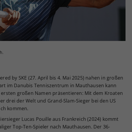
Zweck
generierte ID, für die historische Speicherung
Ihrer vorgenommen Einstellungen, falls der
Webseiten-Betreiber dies eingestellt hat.
h.
ed by SKE (27. April bis 4. Mai 2025) nahen in großen
start im Danubis Tenniszentrum in Mauthausen kann
en ersten großen Namen präsentieren: Mit dem Kroaten
er drei der Welt und Grand-Slam-Sieger bei den US
eich kommen.
ersieger Lucas Pouille aus Frankreich (2024) kommt
maliger Top-Ten-Spieler nach Mauthausen. Der 36-