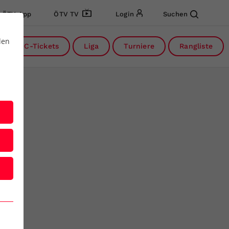
ÖTV App
ÖTV TV
Login
Suchen
den
DC-Tickets
Liga
Turniere
Rangliste