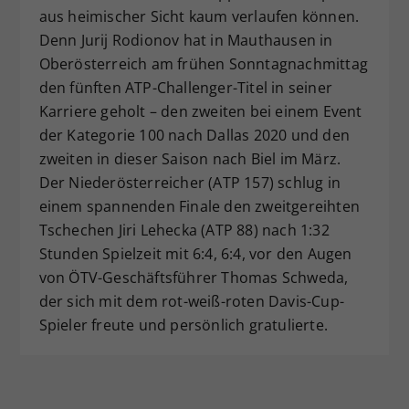
aus heimischer Sicht kaum verlaufen können.
Dieser Wert speichert Ihre Consent-
Denn Jurij Rodionov hat in Mauthausen in
Einstellungen. Unter anderem eine
zufällig generierte ID, für die
Oberösterreich am frühen Sonntagnachmittag
Zweck
historische Speicherung Ihrer
den fünften ATP-Challenger-Titel in seiner
vorgenommen Einstellungen, falls der
Karriere geholt – den zweiten bei einem Event
Webseiten-Betreiber dies eingestellt
der Kategorie 100 nach Dallas 2020 und den
hat.
zweiten in dieser Saison nach Biel im März.
Der Niederösterreicher (ATP 157) schlug in
einem spannenden Finale den zweitgereihten
Tschechen Jiri Lehecka (ATP 88) nach 1:32
Stunden Spielzeit mit 6:4, 6:4, vor den Augen
von ÖTV-Geschäftsführer Thomas Schweda,
der sich mit dem rot-weiß-roten Davis-Cup-
Spieler freute und persönlich gratulierte.