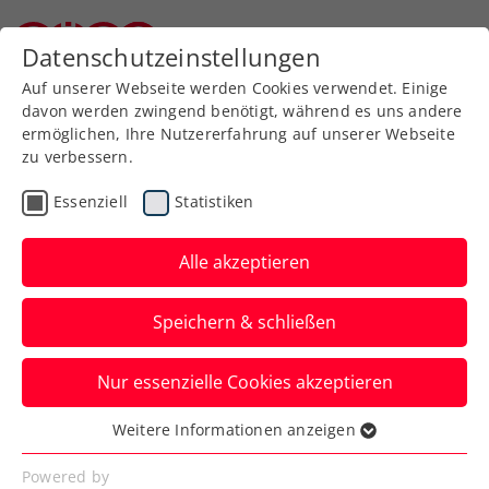
Zurück zur Newsübersicht
Datenschutzeinstellungen
Niederösterreichischer Tennisverband
Auf unserer Webseite werden Cookies verwendet. Einige
davon werden zwingend benötigt, während es uns andere
ermöglichen, Ihre Nutzererfahrung auf unserer Webseite
Danube Upper Austria
zu verbessern.
Open: Beeindruckender
Essenziell
Statistiken
Rodionov feiert
Alle akzeptieren
Heimtriumph
Speichern & schließen
Das ÖTV-Davis-Cup-Ass ist beim ATP-
Challenger in Mauthausen auch von Jiri
Nur essenzielle Cookies akzeptieren
Lehecka nicht zu stoppen.
Verfasst von: Manuel Wachta, 08.05.2022
Weitere Informationen anzeigen
Essenziell
Essenzielle Cookies werden für grundlegende
Powered by